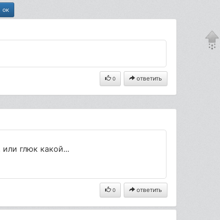
ответить
0
или глюк какой...
ответить
0