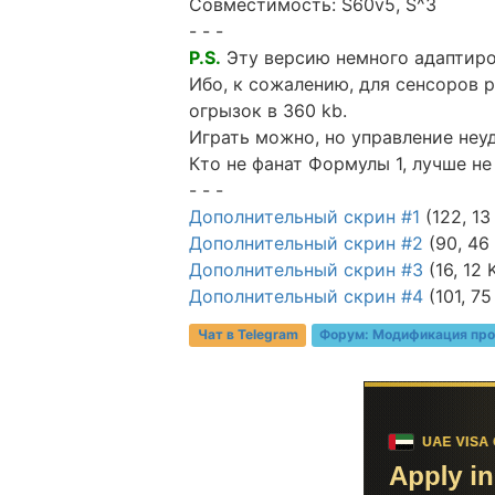
Совместимость: S60v5, S^3
- - -
P.S.
Эту версию немного адаптиро
Ибо, к сожалению, для сенсоров 
огрызок в 360 kb.
Играть можно, но управление неу
Кто не фанат Формулы 1, лучше не
- - -
Дополнительный скрин #1
(122, 13
Дополнительный скрин #2
(90, 46
Дополнительный скрин #3
(16, 12 
Дополнительный скрин #4
(101, 75
Чат в Telegram
Форум:
Модификация про