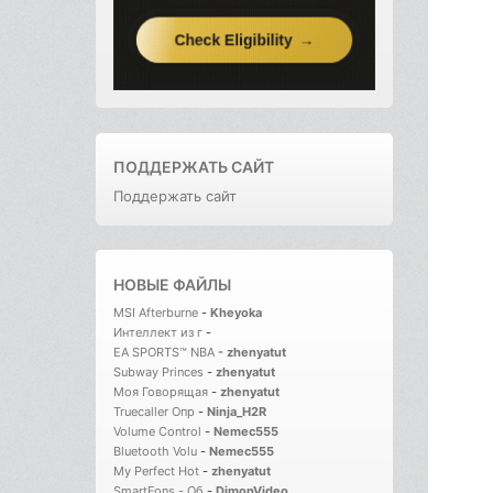
ПОДДЕРЖАТЬ САЙТ
Поддержать сайт
НОВЫЕ ФАЙЛЫ
MSI Afterburne
-
Kheyoka
Интеллект из г
-
EA SPORTS™ NBA
-
zhenyatut
Subway Princes
-
zhenyatut
Моя Говорящая
-
zhenyatut
Truecaller Опр
-
Ninja_H2R
Volume Control
-
Nemec555
Bluetooth Volu
-
Nemec555
My Perfect Hot
-
zhenyatut
SmartFons - Об
-
DimonVideo