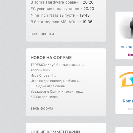
В Tom's Hardware сравни
- 20:20
ЕС ускоряет планы по со
- 20:20
Nine Inch Nails выпусти
- 19:43
В бета-версию MSI After
- 19:36
все новости
nezna
Пр
НОВОЕ НА
ФОРУМЕ
ТЕРЕМОК-Клуб братьев наших ...
Ассоциации...
Игра Слова =)...
Игра на две последние буквы...
Еще одна игра слова...
Уважаемые Омичи и гости гор...
6303с прошивка...
Romz
весь форум
Нов
НОВЫЕ КОММЕНТАРИИ