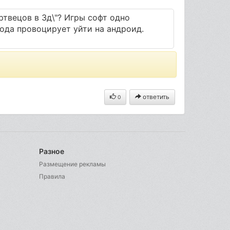
ртвецов в 3д\"? Игры софт одно
года провоцирует уйти на андроид.
ответить
0
Разное
Размещение рекламы
Правила