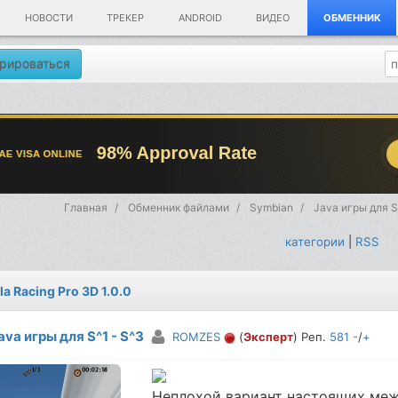
НОВОСТИ
ТРЕКЕР
ANDROID
ВИДЕО
ОБМЕННИК
рироваться
Главная
Обменник файлами
Symbian
Java игры для S
категории
|
RSS
a Racing Pro 3D 1.0.0
ava игры для S^1 - S^3
ROMZES
(
Эксперт
) Реп.
581
-
/
+
Неплохой вариант настоящих меж