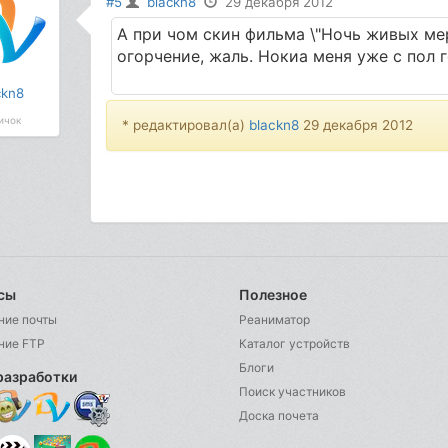
#5
blackn8
29 декабря 2012
А при чом скин фильма \"Ночь живых ме
огорчение, жаль. Нокиа меня уже с пол 
ckn8
ичок
* редактировал(а)
blackn8
29 декабря 2012
сы
Полезное
ние почты
Реаниматор
ние FTP
Каталог устройств
Блоги
разработки
Поиск участников
Доска почета