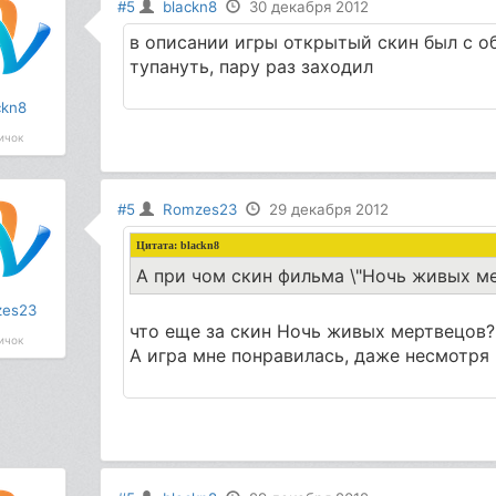
#5
blackn8
30 декабря 2012
в описании игры открытый скин был с об
тупануть, пару раз заходил
ckn8
ичок
#5
Romzes23
29 декабря 2012
Цитата: blackn8
А при чом скин фильма \"Ночь живых ме
es23
что еще за скин Ночь живых мертвецов? 
ичок
А игра мне понравилась, даже несмотря 