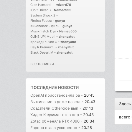
Glen Hansard -
-
wizard76
IObit Driver B
-
Nemec555
System Shock 2
-
Firefox Focus:
-
gunya
Кинопоиск－филь
-
gunya
Musixmatch Dyn
-
Nemec555
GUNS UP! Mobil
-
zhenyatut
Крокодильчик С
-
zhenyatut
Day R Premium.
-
zhenyatut
Black Desert M
-
zhenyatut
все новинки
ПОСЛЕДНИЕ
НОВОСТИ
OpenAI приостановила ра
- 20:45
Выживание в доме на кол
- 20:43
Здесь
Создатели Othercide вып
- 20:43
Хидео Кодзима готов пер
- 20:43
всего 
Zotac обменяла RTX 4090
- 20:34
Европа стала ускоренно
- 20:25