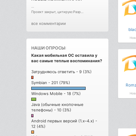
...
Проект закрыт, цитирую:Разр...
все комментарии
bla
Нов
НАШИ ОПРОСЫ:
Какая мобильная ОС оставила у
вас самые теплые воспоминания?
Затрудняюсь ответить - 9 (3%)
Symbian - 201 (79%)
Romz
Windows Mobile - 18 (7%)
Нов
Java (обычные кнопочные
телефоны) - 10 (3%)
Android первых версий (1.x–4.x) -
12 (4%)