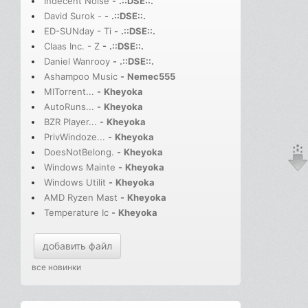
Indecent Noise
-
.::DSE::.
David Surok -
-
.::DSE::.
ED-SUNday - Ti
-
.::DSE::.
Claas Inc. - Z
-
.::DSE::.
Daniel Wanrooy
-
.::DSE::.
Ashampoo Music
-
Nemec555
MITorrent...
-
Kheyoka
AutoRuns...
-
Kheyoka
BZR Player...
-
Kheyoka
PrivWindoze...
-
Kheyoka
DoesNotBelong.
-
Kheyoka
Windows Mainte
-
Kheyoka
Windows Utilit
-
Kheyoka
AMD Ryzen Mast
-
Kheyoka
Temperature Ic
-
Kheyoka
добавить файл
все новинки