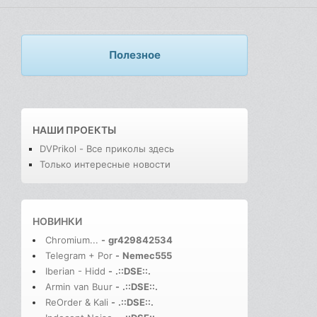
Полезное
НАШИ ПРОЕКТЫ
DVPrikol - Все приколы здесь
Только интересные новости
НОВИНКИ
Chromium...
-
gr429842534
Telegram + Por
-
Nemec555
Iberian - Hidd
-
.::DSE::.
Armin van Buur
-
.::DSE::.
ReOrder & Kali
-
.::DSE::.