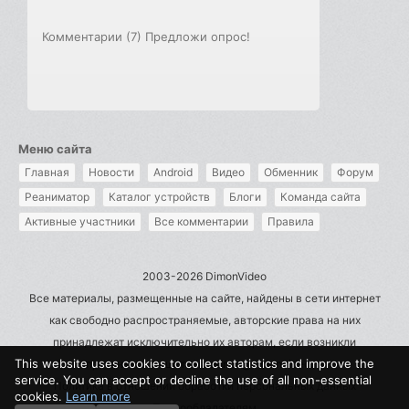
Комментарии (7)
Предложи опрос!
Меню сайта
Главная
Новости
Android
Видео
Обменник
Форум
Реаниматор
Каталог устройств
Блоги
Команда сайта
Активные участники
Все комментарии
Правила
2003-2026 DimonVideo
Все материалы, размещенные на сайте, найдены в сети интернет
как свободно распространяемые, авторские права на них
принадлежат исключительно их авторам, если возникли
This website uses cookies to collect statistics and improve the
претензии - пишите на admin@dimonvideo.ru
service. You can accept or decline the use of all non-essential
Политика в отношении обработки персональных данных
cookies.
Learn more
Правообладателям