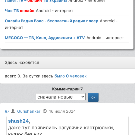
Ланет.TV –
онлайн
ТВ Украины
Android - интернет
Час ТВ
онлайн
Android - интернет
Онлайн Радио Бокс - бесплатный радио плеер
Android -
интернет
MEGOGO — ТВ, Кино, Аудиокниги + ATV
Android - интернет
Здесь находятся
всего 0. За сутки здесь
было
0
человек
Комментарии 7
#7
Gurishankar
16 июля 2024
shush24
,
даже тут появились рагулячьи кастрюльки,
кудаж без них....