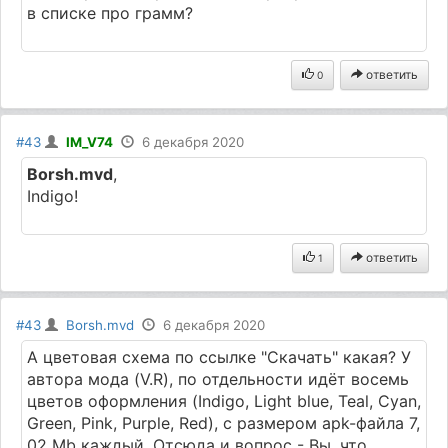
в списке про грамм?
ответить
0
#43
IM_V74
6 декабря 2020
Borsh.mvd
,
Indigo!
ответить
1
#43
Borsh.mvd
6 декабря 2020
А цветовая схема по ссылке "Скачать" какая? У
автора мода (V.R), по отдельности идёт восемь
цветов оформления (Indigo, Light blue, Teal, Cyan,
Green, Pink, Purple, Red), с размером apk-файла 7,
02 Mb каждый. Отсюда и вопрос - Вы, что