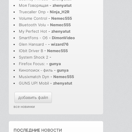
Моя Говорящая
-
zhenyatut
Truecaller Опр
-
Ninja_H2R
Volume Control
-
Nemec555
Bluetooth Volu
-
Nemec555
My Perfect Hot
-
zhenyatut
SmartFons - Об
-
DimonVideo
Glen Hansard -
-
wizard76
IObit Driver B
-
Nemec555
System Shock 2
-
Firefox Focus:
-
gunya
Кинопоиск－филь
-
gunya
Musixmatch Dyn
-
Nemec555
GUNS UP! Mobil
-
zhenyatut
добавить файл
все новинки
ПОСЛЕДНИЕ
НОВОСТИ