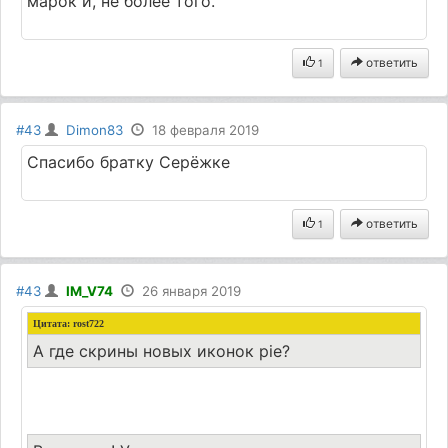
марок и, не более того.
ответить
1
#43
Dimon83
18 февраля 2019
Спасибо братку Серёжке
ответить
1
#43
IM_V74
26 января 2019
Цитата:
rost722
А где скрины новых иконок pie?