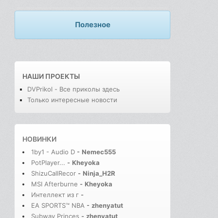
Полезное
НАШИ ПРОЕКТЫ
DVPrikol - Все приколы здесь
Только интересные новости
НОВИНКИ
1by1 - Audio D
-
Nemec555
PotPlayer...
-
Kheyoka
ShizuCallRecor
-
Ninja_H2R
MSI Afterburne
-
Kheyoka
Интеллект из г
-
EA SPORTS™ NBA
-
zhenyatut
Subway Princes
-
zhenyatut