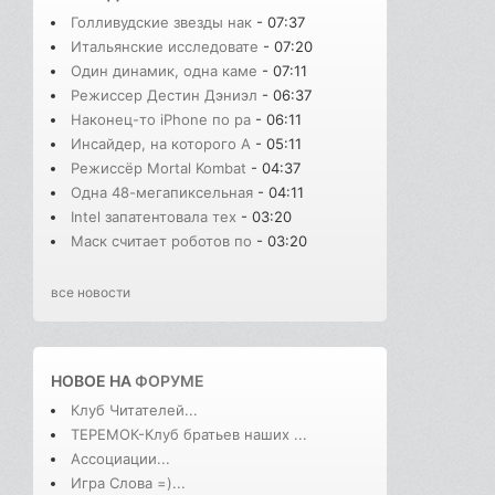
Голливудские звезды нак
- 07:37
Итальянские исследовате
- 07:20
Один динамик, одна каме
- 07:11
Режиссер Дестин Дэниэл
- 06:37
Наконец-то iPhone по ра
- 06:11
Инсайдер, на которого A
- 05:11
Режиссёр Mortal Kombat
- 04:37
Одна 48-мегапиксельная
- 04:11
Intel запатентовала тех
- 03:20
Маск считает роботов по
- 03:20
все новости
НОВОЕ НА
ФОРУМЕ
Клуб Читателей...
ТЕРЕМОК-Клуб братьев наших ...
Ассоциации...
Игра Слова =)...