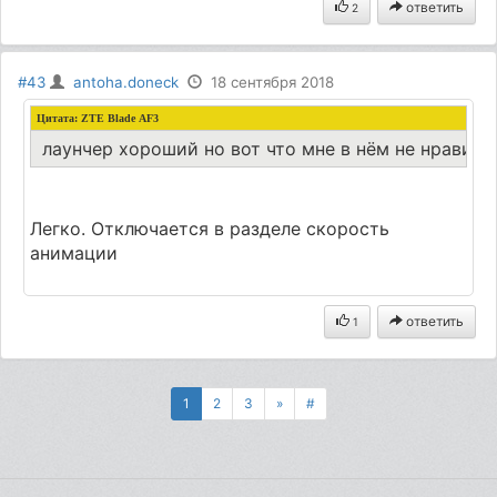
ответить
2
#43
antoha.doneck
18 сентября 2018
Цитата:
ZTE Blade AF3
лаунчер хороший но вот что мне в нём не нравитс
Легко. Отключается в разделе скорость
анимации
ответить
1
1
2
3
»
#