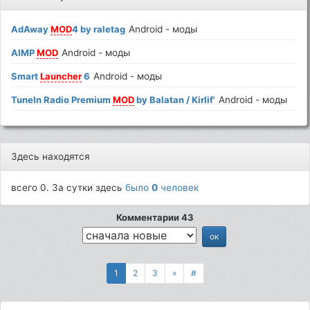
AdAway
MOD
4 by raletag
Android - моды
AIMP
MOD
Android - моды
Smart
Launcher
6
Android - моды
TuneIn Radio Premium
MOD
by Balatan / KirIif'
Android - моды
Здесь находятся
всего 0. За сутки здесь
было
0
человек
Комментарии 43
1
2
3
»
#