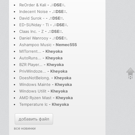
ReOrder & Kali
-
.::DSE::.
Indecent Noise
-
.::DSE::.
David Surok -
-
.::DSE::.
ED-SUNday - Ti
-
.::DSE::.
Claas Inc. - Z
-
.::DSE::.
Daniel Wanrooy
-
.::DSE::.
Ashampoo Music
-
Nemec555
MITorrent...
-
Kheyoka
AutoRuns...
-
Kheyoka
BZR Player...
-
Kheyoka
PrivWindoze...
-
Kheyoka
DoesNotBelong.
-
Kheyoka
Windows Mainte
-
Kheyoka
Windows Utilit
-
Kheyoka
AMD Ryzen Mast
-
Kheyoka
Temperature Ic
-
Kheyoka
добавить файл
все новинки