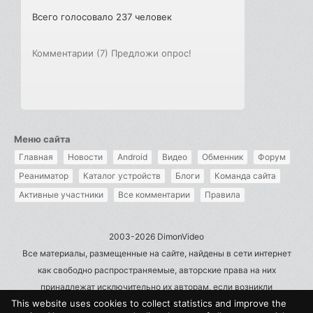
Всего голосовало 237 человек
Комментарии (7)
Предложи опрос!
Меню сайта
Главная
Новости
Android
Видео
Обменник
Форум
Реаниматор
Каталог устройств
Блоги
Команда сайта
Активные участники
Все комментарии
Правила
2003-2026 DimonVideo
Все материалы, размещенные на сайте, найдены в сети интернет
как свободно распространяемые, авторские права на них
принадлежат исключительно их авторам, если возникли
This website uses cookies to collect statistics and improve the
претензии - пишите на admin@dimonvideo.ru