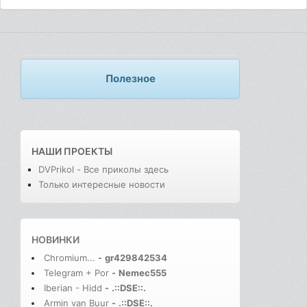
Полезное
НАШИ ПРОЕКТЫ
DVPrikol - Все приколы здесь
Только интересные новости
НОВИНКИ
Chromium...
-
gr429842534
Telegram + Por
-
Nemec555
Iberian - Hidd
-
.::DSE::.
Armin van Buur
-
.::DSE::.