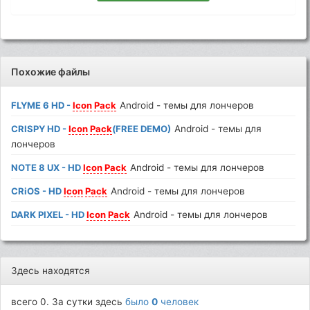
Похожие файлы
FLYME 6 HD -
Icon
Pack
Android - темы для лончеров
CRISPY HD -
Icon
Pack
(FREE DEMO)
Android - темы для
лончеров
NOTE 8 UX - HD
Icon
Pack
Android - темы для лончеров
CRiOS - HD
Icon
Pack
Android - темы для лончеров
DARK PIXEL - HD
Icon
Pack
Android - темы для лончеров
Здесь находятся
всего 0. За сутки здесь
было
0
человек