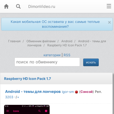
DimonVideo.ru
×
Какая мобильная ОС оставила у вас самые теплые
воспоминания?
Главная
Обменник файлами
Android
Android - темы для
лончеров
Raspberry HD Icon Pack 1.7
категории
|
RSS
Raspberry HD Icon Pack 1.7
Android - темы для лончеров
igor-sm
(
Сэнсэй
) Реп.
3203
-
/
+