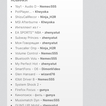
НОВИНКИ
1by1 - Audio D
-
Nemec555
PotPlayer...
-
Kheyoka
ShizuCallRecor
-
Ninja_H2R
MSI Afterburne
-
Kheyoka
Интеллект из г
-
EA SPORTS™ NBA
-
zhenyatut
Subway Princes
-
zhenyatut
Моя Говорящая
-
zhenyatut
Truecaller Опр
-
Ninja_H2R
Volume Control
-
Nemec555
Bluetooth Volu
-
Nemec555
My Perfect Hot
-
zhenyatut
SmartFons - Об
-
DimonVideo
Glen Hansard -
-
wizard76
IObit Driver B
-
Nemec555
System Shock 2
-
Firefox Focus:
-
gunya
Кинопоиск－филь
-
gunya
Musixmatch Dyn
-
Nemec555
GUNS UP! Mobil
-
zhenyatut