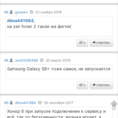
#6
grewen
22 ноября 2018
dima441984
,
на zen foner 2 такая же фигня(
ответить
0
#6
and33190466
30 марта 2018
Samsung Galaxy S8+ тоже самое, не запускается
ответить
0
#6
dima441984
26 сентября 2017
Хонор 6 при запуске подключение к сервису и
всё, так до бесконечности, музыка играет, а