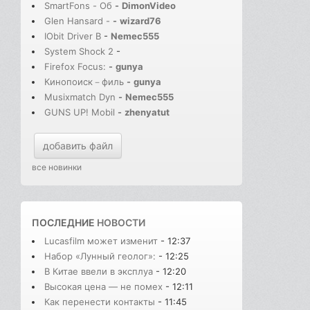
SmartFons - Об
-
DimonVideo
Glen Hansard -
-
wizard76
IObit Driver B
-
Nemec555
System Shock 2
-
Firefox Focus:
-
gunya
Кинопоиск－филь
-
gunya
Musixmatch Dyn
-
Nemec555
GUNS UP! Mobil
-
zhenyatut
добавить файл
все новинки
ПОСЛЕДНИЕ
НОВОСТИ
Lucasfilm может изменит
- 12:37
Набор «Лунный геолог»:
- 12:25
В Китае ввели в эксплуа
- 12:20
Высокая цена — не помех
- 12:11
Как перенести контакты
- 11:45