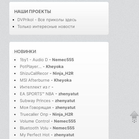
НАШИ ПРОЕКТЫ
DVPrikol - Все приколы здесь
Только интересные новости
НОВИНКИ
1by1 - Audio D
-
Nemec555
PotPlayer...
-
Kheyoka
ShizuCallRecor
-
Ninja_H2R
MSI Afterburne
-
Kheyoka
Интеллект из г
-
EA SPORTS™ NBA
-
zhenyatut
Subway Princes
-
zhenyatut
Моя Говорящая
-
zhenyatut
Truecaller Опр
-
Ninja_H2R
Volume Control
-
Nemec555
Bluetooth Volu
-
Nemec555
My Perfect Hot
-
zhenyatut