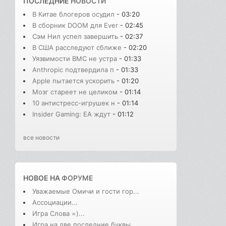
ПОСЛЕДНИЕ
НОВОСТИ
В Китае блогеров осудил
- 03:20
В сборник DOOM для Ever
- 02:45
Сэм Нил успел завершить
- 02:37
В США расследуют сближе
- 02:20
Уязвимости BMC не устра
- 01:33
Anthropic подтвердила п
- 01:33
Apple пытается ускорить
- 01:20
Мозг стареет не целиком
- 01:14
10 антистресс-игрушек н
- 01:14
Insider Gaming: EA ждут
- 01:12
все новости
НОВОЕ НА
ФОРУМЕ
Уважаемые Омичи и гости гор...
Ассоциации...
Игра Слова =)...
Игра на две последние буквы...