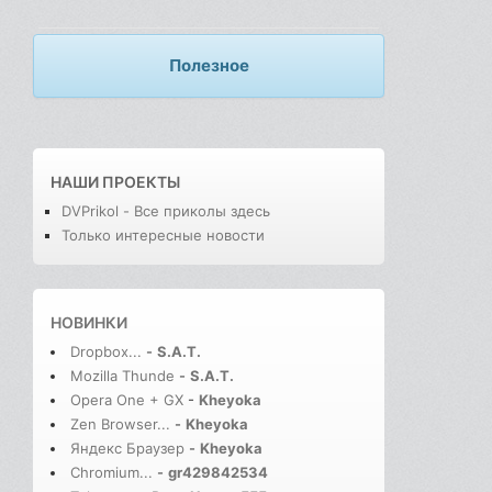
Полезное
НАШИ ПРОЕКТЫ
DVPrikol - Все приколы здесь
Только интересные новости
НОВИНКИ
Dropbox...
-
S.A.T.
Mozilla Thunde
-
S.A.T.
Opera One + GX
-
Kheyoka
Zen Browser...
-
Kheyoka
Яндекс Браузер
-
Kheyoka
Chromium...
-
gr429842534