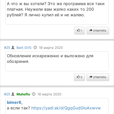
А что ж вы хотели? Это же программа все таки
платная. Неужели вам жалко каких то 200
рублей? Я лично купил её и не жалею.
ответить
1
#25
Batt.GVS
18 марта 2020
Обновление искареженно и выложено для
обозрения.
ответить
0
#25
Muhoflu
18 марта 2020
bimer6
,
а если так?
https://yadi.sk/d/QgqGudGIoAxwvw