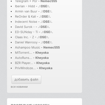
Telegram + Por
-
Nemec555
Iberian - Hidd
-
.::DSE::.
Armin van Buur
-
.::DSE::.
ReOrder & Kali
-
.::DSE::.
Indecent Noise
-
.::DSE::.
David Surok -
-
.::DSE::.
ED-SUNday - Ti
-
.::DSE::.
Claas Inc. - Z
-
.::DSE::.
Daniel Wanrooy
-
.::DSE::.
Ashampoo Music
-
Nemec555
MITorrent...
-
Kheyoka
AutoRuns...
-
Kheyoka
BZR Player...
-
Kheyoka
PrivWindoze...
-
Kheyoka
добавить файл
все новинки