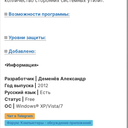
колличество сторонних системных утилит.
Возможности программы:
Уровни защиты:
Добавлено:
•Информация•
Разработчик |
Деменёв Александр
Год выпуска |
2012
Русский язык |
Есть
Статус |
Free
ОС |
Windows® XP/Vista/7
Чат в Telegram
Форум:
Компьютеры - обсуждение приложений