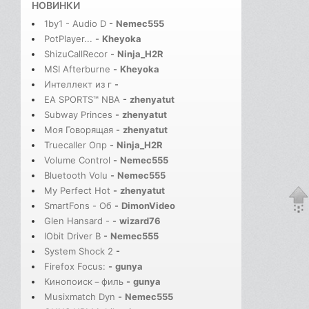
НОВИНКИ
1by1 - Audio D
-
Nemec555
PotPlayer...
-
Kheyoka
ShizuCallRecor
-
Ninja_H2R
MSI Afterburne
-
Kheyoka
Интеллект из г
-
EA SPORTS™ NBA
-
zhenyatut
Subway Princes
-
zhenyatut
Моя Говорящая
-
zhenyatut
Truecaller Опр
-
Ninja_H2R
Volume Control
-
Nemec555
Bluetooth Volu
-
Nemec555
My Perfect Hot
-
zhenyatut
SmartFons - Об
-
DimonVideo
Glen Hansard -
-
wizard76
IObit Driver B
-
Nemec555
System Shock 2
-
Firefox Focus:
-
gunya
Кинопоиск－филь
-
gunya
Musixmatch Dyn
-
Nemec555