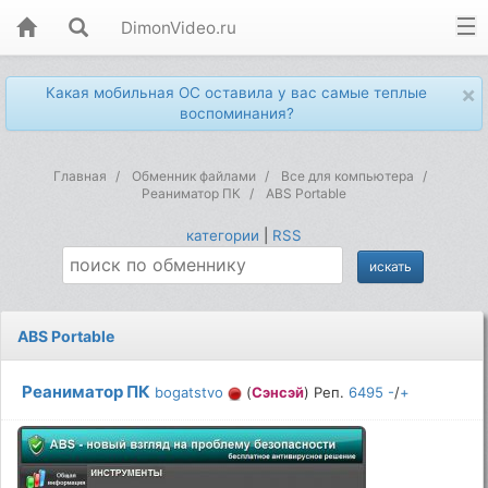
DimonVideo.ru
×
Какая мобильная ОС оставила у вас самые теплые
воспоминания?
Главная
Обменник файлами
Все для компьютера
Реаниматор ПК
ABS Portable
категории
|
RSS
ABS Portable
Реаниматор ПК
bogatstvo
(
Сэнсэй
) Реп.
6495
-
/
+