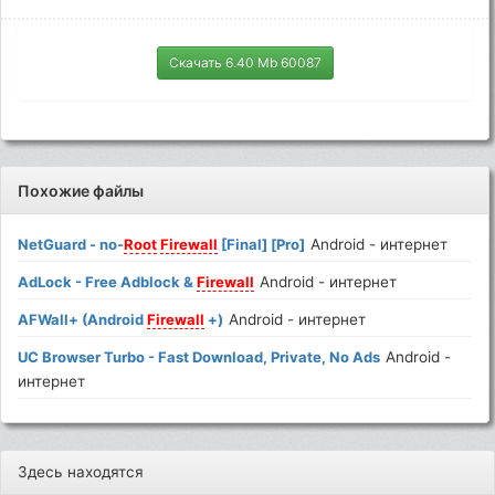
Скачать 6.40 Mb 60087
Похожие файлы
NetGuard - no-
Root
Firewall
[Final] [Pro]
Android - интернет
AdLock - Free Adblock &
Firewall
Android - интернет
AFWall+ (Android
Firewall
+)
Android - интернет
UC Browser Turbo - Fast Download, Private, No Ads
Android -
интернет
Здесь находятся