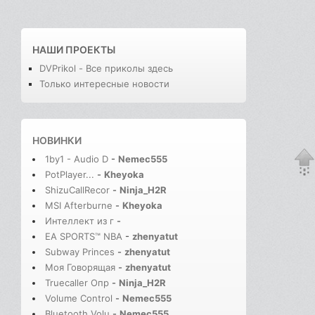
НАШИ ПРОЕКТЫ
DVPrikol - Все приколы здесь
Только интересные новости
НОВИНКИ
1by1 - Audio D
-
Nemec555
PotPlayer...
-
Kheyoka
ShizuCallRecor
-
Ninja_H2R
MSI Afterburne
-
Kheyoka
Интеллект из г
-
EA SPORTS™ NBA
-
zhenyatut
Subway Princes
-
zhenyatut
Моя Говорящая
-
zhenyatut
Truecaller Опр
-
Ninja_H2R
Volume Control
-
Nemec555
Bluetooth Volu
-
Nemec555