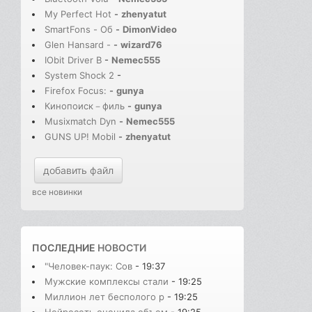
My Perfect Hot
-
zhenyatut
SmartFons - Об
-
DimonVideo
Glen Hansard -
-
wizard76
IObit Driver B
-
Nemec555
System Shock 2
-
Firefox Focus:
-
gunya
Кинопоиск－филь
-
gunya
Musixmatch Dyn
-
Nemec555
GUNS UP! Mobil
-
zhenyatut
добавить файл
все новинки
ПОСЛЕДНИЕ
НОВОСТИ
"Человек-паук: Сов
- 19:37
Мужские комплексы стали
- 19:25
Миллион лет бесполого р
- 19:25