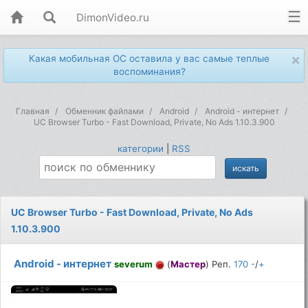
DimonVideo.ru
×
Какая мобильная ОС оставила у вас самые теплые
воспоминания?
Главная
Обменник файлами
Android
Android - интернет
UC Browser Turbo - Fast Download, Private, No Ads 1.10.3.900
категории
|
RSS
UC Browser Turbo - Fast Download, Private, No Ads
1.10.3.900
Android - интернет
severum
(
Мастер
) Реп.
170
-
/
+