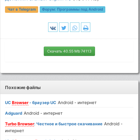
Чат в Telegram
Форум:
Программы под Android
Скачать 40.55 Mb 74113
Похожие файлы
UC
Browser
- браузер UC
Android - интернет
Adguard
Android - интернет
Turbo
Browser
: Честное и быстрое скачивание
Android -
интернет