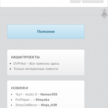
Полезное
НАШИ ПРОЕКТЫ
DVPrikol - Все приколы здесь
Только интересные новости
НОВИНКИ
1by1 - Audio D
-
Nemec555
PotPlayer...
-
Kheyoka
ShizuCallRecor
-
Ninja_H2R