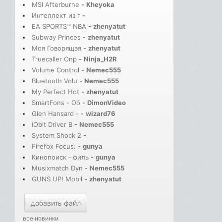
MSI Afterburne
-
Kheyoka
Интеллект из г
-
EA SPORTS™ NBA
-
zhenyatut
Subway Princes
-
zhenyatut
Моя Говорящая
-
zhenyatut
Truecaller Опр
-
Ninja_H2R
Volume Control
-
Nemec555
Bluetooth Volu
-
Nemec555
My Perfect Hot
-
zhenyatut
SmartFons - Об
-
DimonVideo
Glen Hansard -
-
wizard76
IObit Driver B
-
Nemec555
System Shock 2
-
Firefox Focus:
-
gunya
Кинопоиск－филь
-
gunya
Musixmatch Dyn
-
Nemec555
GUNS UP! Mobil
-
zhenyatut
добавить файл
все новинки