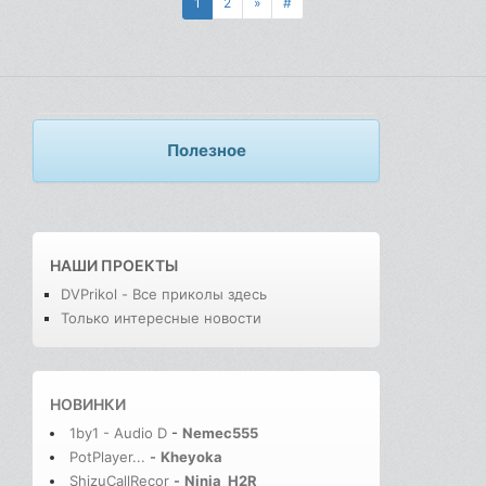
1
2
»
#
Полезное
НАШИ ПРОЕКТЫ
DVPrikol - Все приколы здесь
Только интересные новости
НОВИНКИ
1by1 - Audio D
-
Nemec555
PotPlayer...
-
Kheyoka
ShizuCallRecor
-
Ninja_H2R