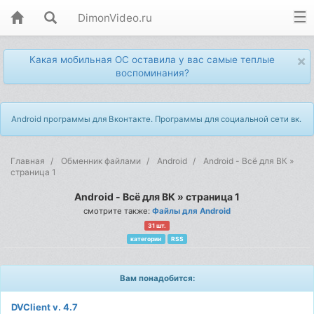
DimonVideo.ru
×
Какая мобильная ОС оставила у вас самые теплые
воспоминания?
Android программы для Вконтакте. Программы для социальной сети вк.
Главная
Обменник файлами
Android
Android - Всё для ВК »
страница 1
Android - Всё для ВК » страница 1
смотрите также:
Файлы для Android
31 шт.
категории
RSS
Вам понадобится:
DVClient v. 4.7