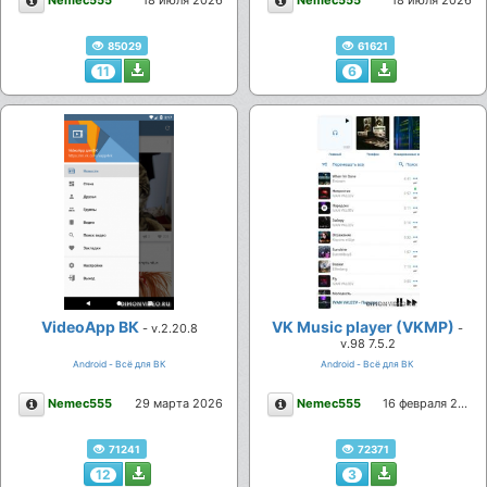
Nemec555
18 июля 2026
Nemec555
18 июля 2026
85029
61621
11
6
VideoApp ВК
VK Music player (VKMP)
- v.2.20.8
-
v.98 7.5.2
Android - Всё для ВК
Android - Всё для ВК
Описание
Описание
Nemec555
29 марта 2026
Nemec555
16 февраля 2026
71241
72371
12
3