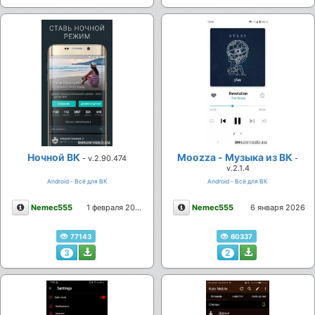
Ночной ВК
Moozza - Музыка из ВК
- v.2.90.474
-
v.2.1.4
Android - Всё для ВК
Android - Всё для ВК
Описание
Описание
Nemec555
1 февраля 2026
Nemec555
6 января 2026
77143
60337
3
2