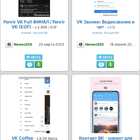
Fenrir VK Full ФИНАЛ / Fenrir
VK Звонки: Видеозвонки и
VK (EOF)
чат
- v.2.999 / EOF
- v.1.0
Android - Всё для ВК
Android - Всё для ВК
Описание
Описание
Nemec555
20 марта 2023
Nemec555
18 апреля 2022
60714
54113
1
0
VK Coffee
Контакт ВК - клиент для
- v.8.09 Alpha