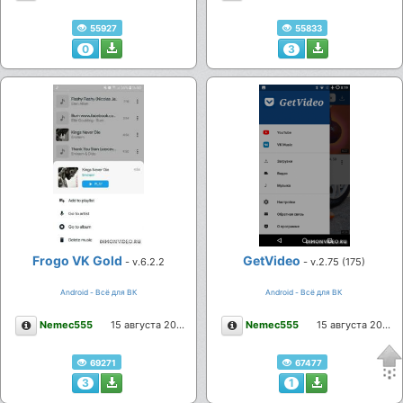
55927
55833
0
3
Frogo VK Gold
GetVideo
- v.6.2.2
- v.2.75 (175)
Android - Всё для ВК
Android - Всё для ВК
Описание
Описание
Nemec555
15 августа 2021
Nemec555
15 августа 2021
69271
67477
3
1