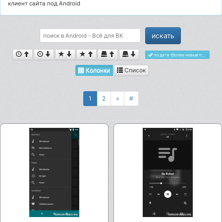
клиент сайта под Android
по дате (более новые первыми)
Колонки
Список
1
2
»
#