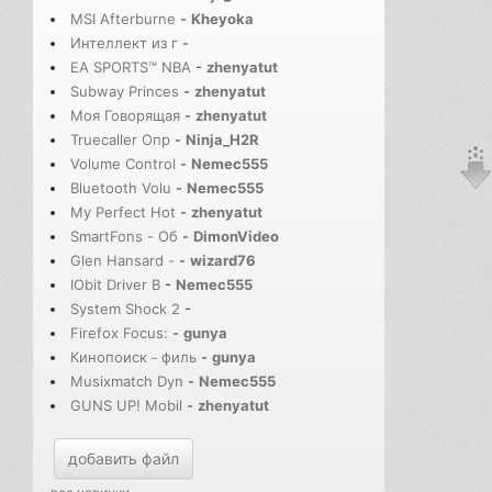
MSI Afterburne
-
Kheyoka
Интеллект из г
-
EA SPORTS™ NBA
-
zhenyatut
Subway Princes
-
zhenyatut
Моя Говорящая
-
zhenyatut
Truecaller Опр
-
Ninja_H2R
Volume Control
-
Nemec555
Bluetooth Volu
-
Nemec555
My Perfect Hot
-
zhenyatut
SmartFons - Об
-
DimonVideo
Glen Hansard -
-
wizard76
IObit Driver B
-
Nemec555
System Shock 2
-
Firefox Focus:
-
gunya
Кинопоиск－филь
-
gunya
Musixmatch Dyn
-
Nemec555
GUNS UP! Mobil
-
zhenyatut
добавить файл