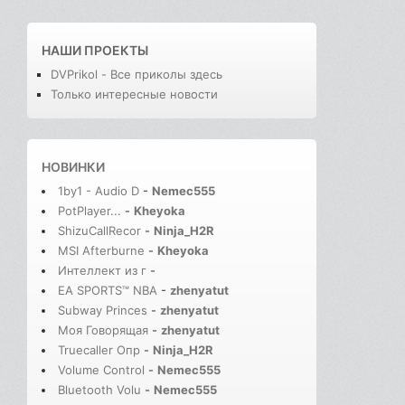
НАШИ ПРОЕКТЫ
DVPrikol - Все приколы здесь
Только интересные новости
НОВИНКИ
1by1 - Audio D
-
Nemec555
PotPlayer...
-
Kheyoka
ShizuCallRecor
-
Ninja_H2R
MSI Afterburne
-
Kheyoka
Интеллект из г
-
EA SPORTS™ NBA
-
zhenyatut
Subway Princes
-
zhenyatut
Моя Говорящая
-
zhenyatut
Truecaller Опр
-
Ninja_H2R
Volume Control
-
Nemec555
Bluetooth Volu
-
Nemec555