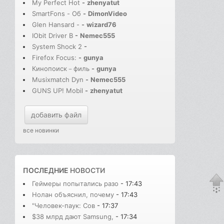
My Perfect Hot
-
zhenyatut
SmartFons - Об
-
DimonVideo
Glen Hansard -
-
wizard76
IObit Driver B
-
Nemec555
System Shock 2
-
Firefox Focus:
-
gunya
Кинопоиск－филь
-
gunya
Musixmatch Dyn
-
Nemec555
GUNS UP! Mobil
-
zhenyatut
добавить файл
все новинки
ПОСЛЕДНИЕ
НОВОСТИ
Геймеры попытались разо
- 17:43
Нолан объяснил, почему
- 17:43
"Человек-паук: Сов
- 17:37
$38 млрд дают Samsung,
- 17:34