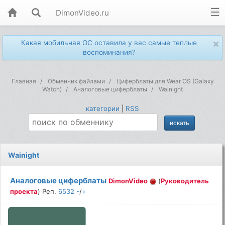
DimonVideo.ru
×
Какая мобильная ОС оставила у вас самые теплые
воспоминания?
Главная
Обменник файлами
Циферблаты для Wear OS (Galaxy
Watch)
Аналоговые циферблаты
Wainight
категории
|
RSS
Wainight
Аналоговые циферблаты
DimonVideo
(
Руководитель
проекта
) Реп.
6532
-
/
+