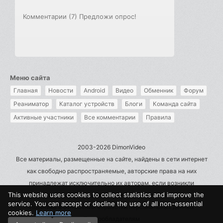
Комментарии (7)
Предложи опрос!
Меню сайта
Главная
Новости
Android
Видео
Обменник
Форум
Реаниматор
Каталог устройств
Блоги
Команда сайта
Активные участники
Все комментарии
Правила
2003-2026 DimonVideo
Все материалы, размещенные на сайте, найдены в сети интернет
как свободно распространяемые, авторские права на них
принадлежат исключительно их авторам, если возникли
This website uses cookies to collect statistics and improve the
претензии - пишите на admin@dimonvideo.ru
service. You can accept or decline the use of all non-essential
Политика в отношении обработки персональных данных
cookies.
Learn more
Правообладателям