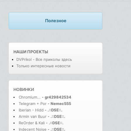
Полезное
НАШИ ПРОЕКТЫ
DVPrikol - Все приколы здесь
Только интересные новости
НОВИНКИ
Chromium...
-
gr429842534
Telegram + Por
-
Nemec555
Iberian - Hidd
-
.::DSE::.
Armin van Buur
-
.::DSE::.
ReOrder & Kali
-
.::DSE::.
Indecent Noise
-
.::DSE::.