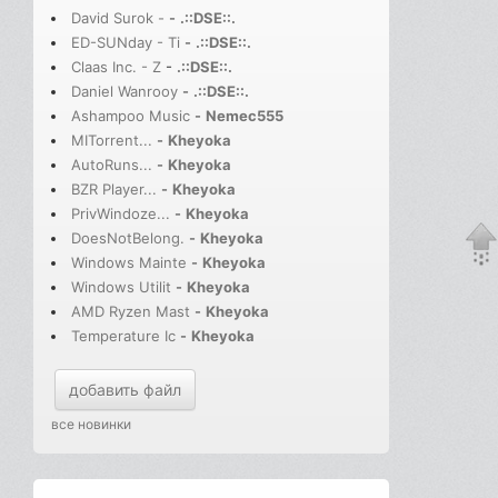
David Surok -
-
.::DSE::.
ED-SUNday - Ti
-
.::DSE::.
Claas Inc. - Z
-
.::DSE::.
Daniel Wanrooy
-
.::DSE::.
Ashampoo Music
-
Nemec555
MITorrent...
-
Kheyoka
AutoRuns...
-
Kheyoka
BZR Player...
-
Kheyoka
PrivWindoze...
-
Kheyoka
DoesNotBelong.
-
Kheyoka
Windows Mainte
-
Kheyoka
Windows Utilit
-
Kheyoka
AMD Ryzen Mast
-
Kheyoka
Temperature Ic
-
Kheyoka
добавить файл
все новинки