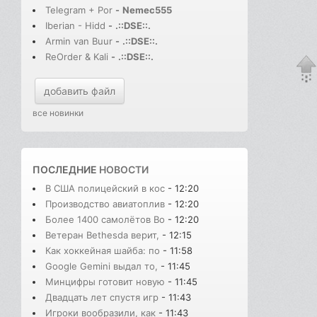
Telegram + Por
-
Nemec555
Iberian - Hidd
-
.::DSE::.
Armin van Buur
-
.::DSE::.
ReOrder & Kali
-
.::DSE::.
добавить файл
все новинки
ПОСЛЕДНИЕ
НОВОСТИ
В США полицейский в кос
- 12:20
Производство авиатоплив
- 12:20
Более 1400 самолётов Bo
- 12:20
Ветеран Bethesda верит,
- 12:15
Как хоккейная шайба: по
- 11:58
Google Gemini выдал то,
- 11:45
Минцифры готовит новую
- 11:45
Двадцать лет спустя игр
- 11:43
Игроки вообразили, как
- 11:43