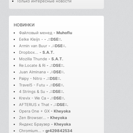
Только интересные новости
НОВИНКИ
Файловый менед
-
Muhoflu
Eelke Kleijn -
-
.::DSE::.
Armin van Buur
-
.::DSE::.
Dropbox...
-
S.A.T.
Mozilla Thunde
-
S.A.T.
Re:Locate & Ri
-
.::DSE::.
Juan Alminana
-
.::DSE::.
Paipy - Nitro
-
.::DSE::.
Travel5 - Futu
-
.::DSE::.
4 Strings & Su
-
.::DSE::.
Krevix - We Ca
-
.::DSE::.
AFTERUS x That
-
.::DSE::.
Opera One + GX
-
Kheyoka
Zen Browser...
-
Kheyoka
Яндекс Браузер
-
Kheyoka
Chromium...
-
gr429842534