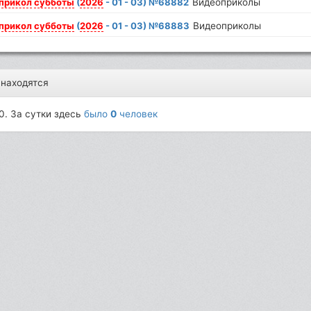
прикол
субботы
(
2026
- 01 - 03) №68882
Видеоприколы
прикол
субботы
(
2026
- 01 - 03) №68883
Видеоприколы
 находятся
0. За сутки здесь
было
0
человек