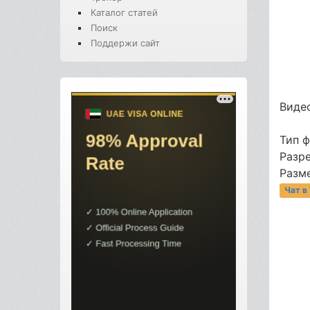
Каталог статей
Поиск
Поддержи сайт
Видео
Тип 
Разре
Разме
Чат в