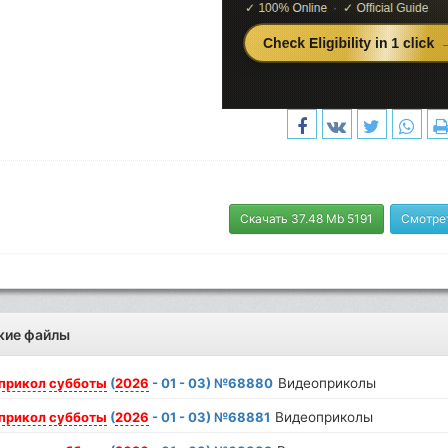
Скачать 37.48 Mb 5191
Смотре
жие файлы
прикол
субботы
(
2026
- 01 - 03) №68880
Видеоприколы
прикол
субботы
(
2026
- 01 - 03) №68881
Видеоприколы