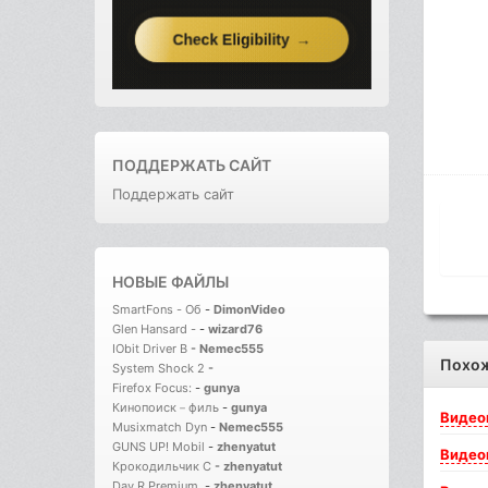
ПОДДЕРЖАТЬ САЙТ
Поддержать сайт
НОВЫЕ ФАЙЛЫ
SmartFons - Об
-
DimonVideo
Glen Hansard -
-
wizard76
IObit Driver B
-
Nemec555
Похо
System Shock 2
-
Firefox Focus:
-
gunya
Кинопоиск－филь
-
gunya
Видео
Musixmatch Dyn
-
Nemec555
GUNS UP! Mobil
-
zhenyatut
Видео
Крокодильчик С
-
zhenyatut
Day R Premium.
-
zhenyatut