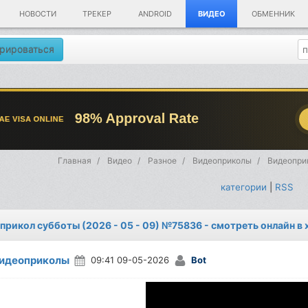
НОВОСТИ
ТРЕКЕР
ANDROID
ВИДЕО
ОБМЕННИК
рироваться
Главная
Видео
Разное
Видеоприколы
Видеоприк
категории
|
RSS
прикол субботы (2026 - 05 - 09) №75836 - смотреть онлайн в
идеоприколы
09:41 09-05-2026
Bot