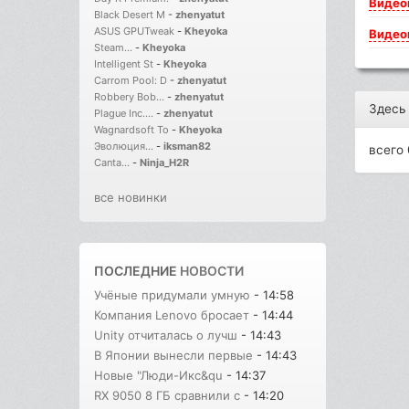
Видео
Black Desert M
-
zhenyatut
ASUS GPUTweak
-
Kheyoka
Видео
Steam...
-
Kheyoka
Intelligent St
-
Kheyoka
Carrom Pool: D
-
zhenyatut
Robbery Bob...
-
zhenyatut
Здесь
Plague Inc....
-
zhenyatut
Wagnardsoft To
-
Kheyoka
Эволюция...
-
iksman82
всего 
Canta...
-
Ninja_H2R
все новинки
ПОСЛЕДНИЕ
НОВОСТИ
Учёные придумали умную
- 14:58
Компания Lenovo бросает
- 14:44
Unity отчиталась о лучш
- 14:43
В Японии вынесли первые
- 14:43
Новые "Люди-Икс&qu
- 14:37
RX 9050 8 ГБ сравнили с
- 14:20