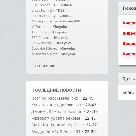
ED-SUNday - Ti
-
.::DSE::.
Похо
Claas Inc. - Z
-
.::DSE::.
Daniel Wanrooy
-
.::DSE::.
Ashampoo Music
-
Nemec555
Видео
MITorrent...
-
Kheyoka
AutoRuns...
-
Kheyoka
Видео
BZR Player...
-
Kheyoka
Видео
PrivWindoze...
-
Kheyoka
DoesNotBelong.
-
Kheyoka
Видео
Windows Mainte
-
Kheyoka
все новинки
Здесь
ПОСЛЕДНИЕ
НОВОСТИ
всего 
Nothing рассказала, ско
- 22:45
Xbox наконец добавит ан
- 22:43
Джеймс Кэмерон пока не
- 22:43
Microsoft убрала рекоме
- 22:43
СМИ: Кит Коннор ведёт п
- 22:37
Владелец ASUS Astral RT
- 22:36