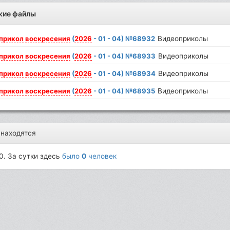
жие файлы
прикол
воскресения
(
2026
- 01 - 04) №68932
Видеоприколы
прикол
воскресения
(
2026
- 01 - 04) №68933
Видеоприколы
прикол
воскресения
(
2026
- 01 - 04) №68934
Видеоприколы
прикол
воскресения
(
2026
- 01 - 04) №68935
Видеоприколы
 находятся
0. За сутки здесь
было
0
человек