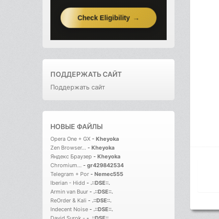
ПОДДЕРЖАТЬ САЙТ
Поддержать сайт
НОВЫЕ ФАЙЛЫ
Opera One + GX
-
Kheyoka
Zen Browser...
-
Kheyoka
Яндекс Браузер
-
Kheyoka
Chromium...
-
gr429842534
Telegram + Por
-
Nemec555
Iberian - Hidd
-
.::DSE::.
Armin van Buur
-
.::DSE::.
ReOrder & Kali
-
.::DSE::.
Indecent Noise
-
.::DSE::.
David Surok -
-
.::DSE::.