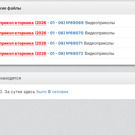
жие файлы
прикол
вторника
(
2026
- 01 - 06) №69069
Видеоприколы
прикол
вторника
(
2026
- 01 - 06) №69070
Видеоприколы
прикол
вторника
(
2026
- 01 - 06) №69071
Видеоприколы
прикол
вторника
(
2026
- 01 - 06) №69072
Видеоприколы
 находятся
0. За сутки здесь
было
0
человек