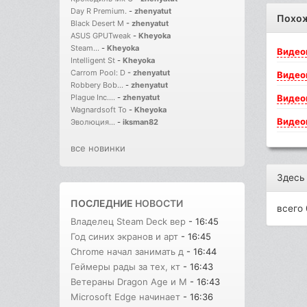
Day R Premium.
-
zhenyatut
Похо
Black Desert M
-
zhenyatut
ASUS GPUTweak
-
Kheyoka
Steam...
-
Kheyoka
Видео
Intelligent St
-
Kheyoka
Carrom Pool: D
-
zhenyatut
Видео
Robbery Bob...
-
zhenyatut
Видео
Plague Inc....
-
zhenyatut
Wagnardsoft To
-
Kheyoka
Видео
Эволюция...
-
iksman82
все новинки
Здесь
ПОСЛЕДНИЕ
НОВОСТИ
всего 
Владелец Steam Deck вер
- 16:45
Год синих экранов и арт
- 16:45
Chrome начал занимать д
- 16:44
Геймеры рады за тех, кт
- 16:43
Ветераны Dragon Age и M
- 16:43
Microsoft Edge начинает
- 16:36