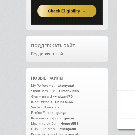
ПОДДЕРЖАТЬ САЙТ
Поддержать сайт
НОВЫЕ ФАЙЛЫ
My Perfect Hot
-
zhenyatut
SmartFons - Об
-
DimonVideo
Glen Hansard -
-
wizard76
IObit Driver B
-
Nemec555
System Shock 2
-
Firefox Focus:
-
gunya
Кинопоиск－филь
-
gunya
Musixmatch Dyn
-
Nemec555
GUNS UP! Mobil
-
zhenyatut
Крокодильчик С
-
zhenyatut