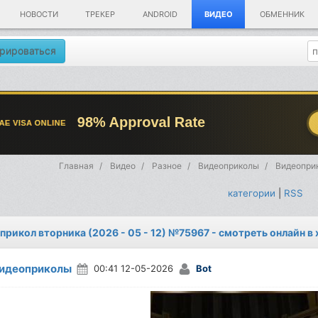
НОВОСТИ
ТРЕКЕР
ANDROID
ВИДЕО
ОБМЕННИК
рироваться
Главная
Видео
Разное
Видеоприколы
Видеоприк
категории
|
RSS
прикол вторника (2026 - 05 - 12) №75967 - смотреть онлайн в
идеоприколы
00:41 12-05-2026
Bot