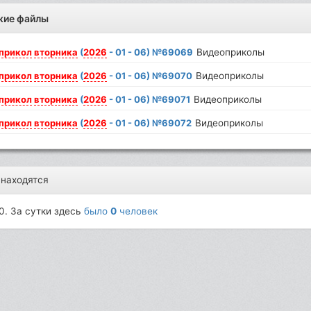
жие файлы
прикол
вторника
(
2026
- 01 - 06) №69069
Видеоприколы
прикол
вторника
(
2026
- 01 - 06) №69070
Видеоприколы
прикол
вторника
(
2026
- 01 - 06) №69071
Видеоприколы
прикол
вторника
(
2026
- 01 - 06) №69072
Видеоприколы
 находятся
0. За сутки здесь
было
0
человек