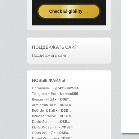
ПОДДЕРЖАТЬ САЙТ
Поддержать сайт
НОВЫЕ ФАЙЛЫ
Chromium...
-
gr429842534
Telegram + Por
-
Nemec555
Iberian - Hidd
-
.::DSE::.
Armin van Buur
-
.::DSE::.
ReOrder & Kali
-
.::DSE::.
Indecent Noise
-
.::DSE::.
David Surok -
-
.::DSE::.
ED-SUNday - Ti
-
.::DSE::.
Claas Inc. - Z
-
.::DSE::.
Daniel Wanrooy
-
.::DSE::.