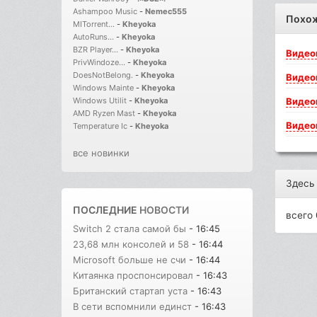
Ashampoo Music
-
Nemec555
Похо
MITorrent...
-
Kheyoka
AutoRuns...
-
Kheyoka
BZR Player...
-
Kheyoka
Видео
PrivWindoze...
-
Kheyoka
DoesNotBelong.
-
Kheyoka
Видео
Windows Mainte
-
Kheyoka
Видео
Windows Utilit
-
Kheyoka
AMD Ryzen Mast
-
Kheyoka
Видео
Temperature Ic
-
Kheyoka
все новинки
Здесь
ПОСЛЕДНИЕ
НОВОСТИ
всего 
Switch 2 стала самой бы
- 16:45
23,68 млн консолей и 58
- 16:44
Microsoft больше не счи
- 16:44
Китаянка проспонсировал
- 16:43
Британский стартап уста
- 16:43
В сети вспомнили единст
- 16:43