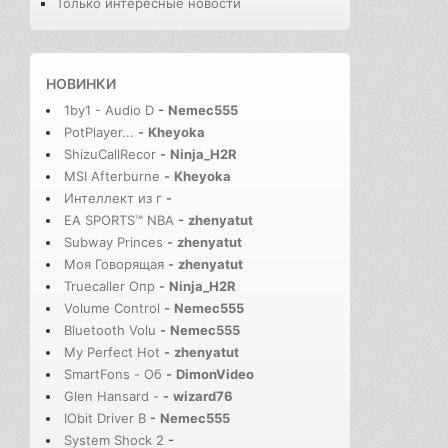
Только интересные новости
НОВИНКИ
1by1 - Audio D
-
Nemec555
PotPlayer...
-
Kheyoka
ShizuCallRecor
-
Ninja_H2R
MSI Afterburne
-
Kheyoka
Интеллект из г
-
EA SPORTS™ NBA
-
zhenyatut
Subway Princes
-
zhenyatut
Моя Говорящая
-
zhenyatut
Truecaller Опр
-
Ninja_H2R
Volume Control
-
Nemec555
Bluetooth Volu
-
Nemec555
My Perfect Hot
-
zhenyatut
SmartFons - Об
-
DimonVideo
Glen Hansard -
-
wizard76
IObit Driver B
-
Nemec555
System Shock 2
-