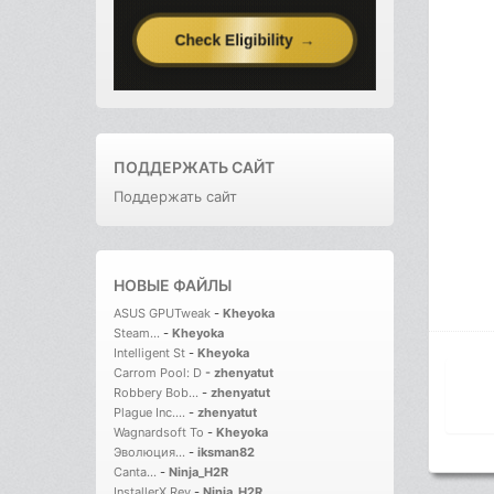
ПОДДЕРЖАТЬ САЙТ
Поддержать сайт
НОВЫЕ ФАЙЛЫ
ASUS GPUTweak
-
Kheyoka
Steam...
-
Kheyoka
Intelligent St
-
Kheyoka
Carrom Pool: D
-
zhenyatut
Robbery Bob...
-
zhenyatut
Plague Inc....
-
zhenyatut
Wagnardsoft To
-
Kheyoka
Эволюция...
-
iksman82
Canta...
-
Ninja_H2R
InstallerX Rev
-
Ninja_H2R