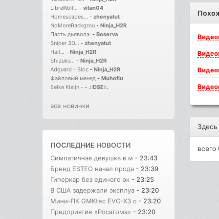
LibreWolf...
-
vitan04
Похо
Homescapes...
-
zhenyatut
NoMoreBackgrou
-
Ninja_H2R
Пасть дьявола.
-
Boserva
Видео
Sniper 3D...
-
zhenyatut
Hail...
-
Ninja_H2R
Видео
Shizuku...
-
Ninja_H2R
Видео
Adguard - Bloc
-
Ninja_H2R
Файловый менед
-
Muhoflu
Видео
Eelke Kleijn -
-
.::DSE::.
все новинки
Здесь
ПОСЛЕДНИЕ
НОВОСТИ
всего 
Симпатичная девушка в м
- 23:43
Бренд ESTEO начал прода
- 23:39
Гиперкар без единого эк
- 23:25
В США задержали эксплуа
- 23:20
Мини-ПК GMKtec EVO-X3 с
- 23:20
Предприятие «Росатома»
- 23:20