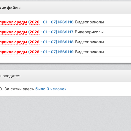
жие файлы
прикол
среды
(
2026
- 01 - 07) №69116
Видеоприколы
прикол
среды
(
2026
- 01 - 07) №69117
Видеоприколы
прикол
среды
(
2026
- 01 - 07) №69118
Видеоприколы
прикол
среды
(
2026
- 01 - 07) №69119
Видеоприколы
 находятся
0. За сутки здесь
было
0
человек