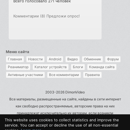
Всего голосовало 271 человек
Комментарии (8)
Предложи опрос!
Меню сайта
Главная
Новости
Android
Видео
Обменник
Форум
Реаниматор
Каталог устройств
Блоги
Команда сайта
Активные участники
Все комментарии
Правила
2003-2026 DimonVideo
Все материалы, размещенные на сайте, найдены в сети интернет
как свободно распространяемые, авторские права на них
принадлежат исключительно их авторам, если возникли
This website uses cookies to collect statistics and improve the
претензии - пишите на admin@dimonvideo.ru
service. You can accept or decline the use of all non-essential
Политика в отношении обработки персональных данных