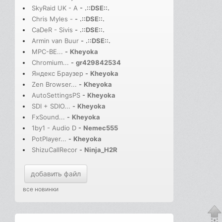
SkyRaid UK - A
-
.::DSE::.
Chris Myles -
-
.::DSE::.
CaDeR - Sivis
-
.::DSE::.
Armin van Buur
-
.::DSE::.
MPC-BE...
-
Kheyoka
Chromium...
-
gr429842534
Яндекс Браузер
-
Kheyoka
Zen Browser...
-
Kheyoka
AutoSettingsPS
-
Kheyoka
SDI + SDIO...
-
Kheyoka
FxSound...
-
Kheyoka
1by1 - Audio D
-
Nemec555
PotPlayer...
-
Kheyoka
ShizuCallRecor
-
Ninja_H2R
добавить файл
все новинки