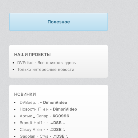
Полезное
НАШИ ПРОЕКТЫ
DVPrikol - Все приколы здесь
Только интересные новости
НОВИНКИ
DVBeep...
-
DimonVideo
Новости IT и и
-
DimonVideo
Артык _ Сапар
-
KG0996
Brandt Hoff -
-
.::DSE::.
Casey Allen -
-
.::DSE::.
Gadolan - Crys
-
.::DSE::.