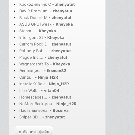
Крокодильчик С
-
zhenyatut
Day R Premium.
-
zhenyatut
Black Desert M
-
zhenyatut
ASUS GPUTweak
-
Kheyoka
Steam...
-
Kheyoka
Intelligent St
-
Kheyoka
Carrom Pool: D
-
zhenyatut
Robbery Bob...
-
zhenyatut
Plague Inc....
-
zhenyatut
Wagnardsoft To
-
Kheyoka
Эволюция...
-
iksman82
Canta...
-
Ninja_H2R
InstallerX Rev
-
Ninja_H2R
LibreWolf...
-
vitan04
Homescapes...
-
zhenyatut
NoMoreBackgrou
-
Ninja_H2R
Пасть дьявола.
-
Boserva
Sniper 3D...
-
zhenyatut
добавить файл