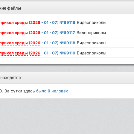
жие файлы
прикол
среды
(
2026
- 01 - 07) №69116
Видеоприколы
прикол
среды
(
2026
- 01 - 07) №69117
Видеоприколы
прикол
среды
(
2026
- 01 - 07) №69118
Видеоприколы
прикол
среды
(
2026
- 01 - 07) №69119
Видеоприколы
 находятся
0. За сутки здесь
было
0
человек