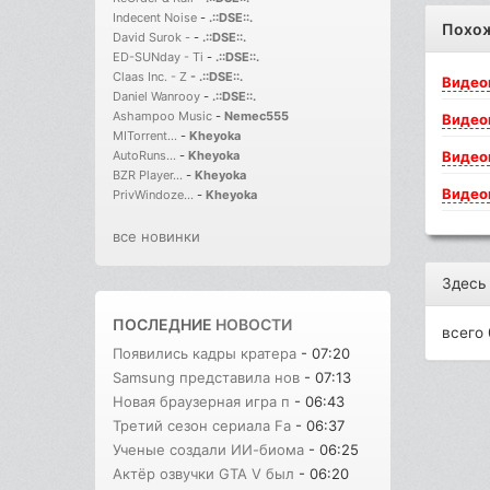
Indecent Noise
-
.::DSE::.
Похо
David Surok -
-
.::DSE::.
ED-SUNday - Ti
-
.::DSE::.
Claas Inc. - Z
-
.::DSE::.
Видео
Daniel Wanrooy
-
.::DSE::.
Ashampoo Music
-
Nemec555
Видео
MITorrent...
-
Kheyoka
Видео
AutoRuns...
-
Kheyoka
BZR Player...
-
Kheyoka
Видео
PrivWindoze...
-
Kheyoka
все новинки
Здесь
ПОСЛЕДНИЕ
НОВОСТИ
всего 
Появились кадры кратера
- 07:20
Samsung представила нов
- 07:13
Новая браузерная игра п
- 06:43
Третий сезон сериала Fa
- 06:37
Ученые создали ИИ-биома
- 06:25
Актёр озвучки GTA V был
- 06:20