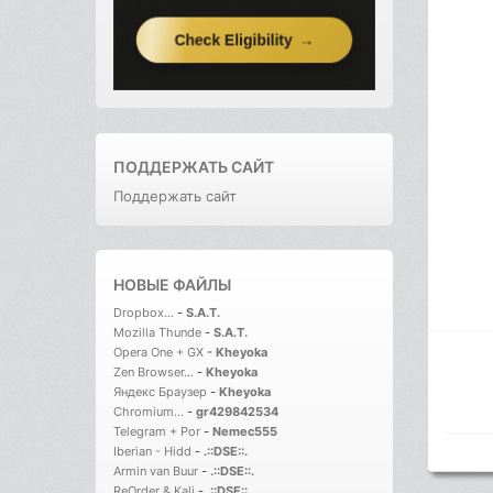
ПОДДЕРЖАТЬ САЙТ
Поддержать сайт
НОВЫЕ ФАЙЛЫ
Dropbox...
-
S.A.T.
Mozilla Thunde
-
S.A.T.
Opera One + GX
-
Kheyoka
Zen Browser...
-
Kheyoka
Яндекс Браузер
-
Kheyoka
Chromium...
-
gr429842534
Telegram + Por
-
Nemec555
Iberian - Hidd
-
.::DSE::.
Armin van Buur
-
.::DSE::.
ReOrder & Kali
-
.::DSE::.