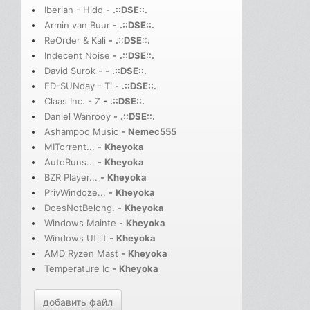
Iberian - Hidd
-
.::DSE::.
Armin van Buur
-
.::DSE::.
ReOrder & Kali
-
.::DSE::.
Indecent Noise
-
.::DSE::.
David Surok -
-
.::DSE::.
ED-SUNday - Ti
-
.::DSE::.
Claas Inc. - Z
-
.::DSE::.
Daniel Wanrooy
-
.::DSE::.
Ashampoo Music
-
Nemec555
MITorrent...
-
Kheyoka
AutoRuns...
-
Kheyoka
BZR Player...
-
Kheyoka
PrivWindoze...
-
Kheyoka
DoesNotBelong.
-
Kheyoka
Windows Mainte
-
Kheyoka
Windows Utilit
-
Kheyoka
AMD Ryzen Mast
-
Kheyoka
Temperature Ic
-
Kheyoka
добавить файл