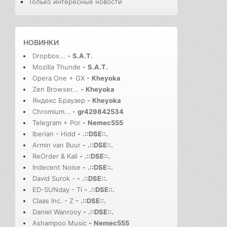
Только интересные новости
НОВИНКИ
Dropbox...
-
S.A.T.
Mozilla Thunde
-
S.A.T.
Opera One + GX
-
Kheyoka
Zen Browser...
-
Kheyoka
Яндекс Браузер
-
Kheyoka
Chromium...
-
gr429842534
Telegram + Por
-
Nemec555
Iberian - Hidd
-
.::DSE::.
Armin van Buur
-
.::DSE::.
ReOrder & Kali
-
.::DSE::.
Indecent Noise
-
.::DSE::.
David Surok -
-
.::DSE::.
ED-SUNday - Ti
-
.::DSE::.
Claas Inc. - Z
-
.::DSE::.
Daniel Wanrooy
-
.::DSE::.
Ashampoo Music
-
Nemec555