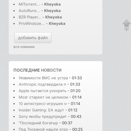
MITorrent...
-
Kheyoka
AutoRuns...
-
Kheyoka
BZR Player...
-
Kheyoka
PrivWindoze...
-
Kheyoka
добавить файл
все новинки
ПОСЛЕДНИЕ
НОВОСТИ
Уязвимости BMC не устра
- 01:33
Anthropic подтвердила п
- 01:33
Apple пытается ускорить
- 01:20
Мозг стареет не целиком
- 01:14
10 антистресс-игрушек н
- 01:14
Insider Gaming: EA ждут
- 01:12
Sony якобы предупредит
- 00:43
"Последний богатыр
- 00:37
Под Тосканой нашли огро
- 00:25