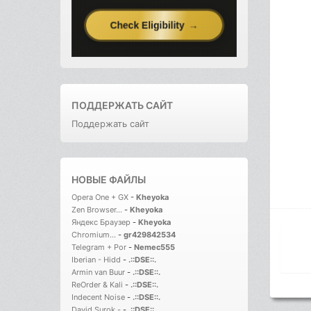
ПОДДЕРЖАТЬ САЙТ
Поддержать сайт
НОВЫЕ ФАЙЛЫ
Opera One + GX
-
Kheyoka
Zen Browser...
-
Kheyoka
Яндекс Браузер
-
Kheyoka
Chromium...
-
gr429842534
Telegram + Por
-
Nemec555
Iberian - Hidd
-
.::DSE::.
Armin van Buur
-
.::DSE::.
ReOrder & Kali
-
.::DSE::.
Indecent Noise
-
.::DSE::.
David Surok -
-
.::DSE::.