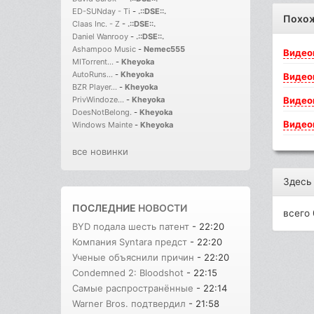
ED-SUNday - Ti
-
.::DSE::.
Похо
Claas Inc. - Z
-
.::DSE::.
Daniel Wanrooy
-
.::DSE::.
Ashampoo Music
-
Nemec555
Видео
MITorrent...
-
Kheyoka
AutoRuns...
-
Kheyoka
Видео
BZR Player...
-
Kheyoka
Видео
PrivWindoze...
-
Kheyoka
DoesNotBelong.
-
Kheyoka
Видео
Windows Mainte
-
Kheyoka
все новинки
Здесь
ПОСЛЕДНИЕ
НОВОСТИ
всего 
BYD подала шесть патент
- 22:20
Компания Syntara предст
- 22:20
Ученые объяснили причин
- 22:20
Condemned 2: Bloodshot
- 22:15
Самые распространённые
- 22:14
Warner Bros. подтвердил
- 21:58