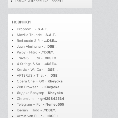
Только интересные новости
НОВИНКИ
Dropbox...
-
S.A.T.
Mozilla Thunde
-
S.A.T.
Re:Locate & Ri
-
.::DSE::.
Juan Alminana
-
.::DSE::.
Paipy - Nitro
-
.::DSE::.
Travel5 - Futu
-
.::DSE::.
4 Strings & Su
-
.::DSE::.
Krevix - We Ca
-
.::DSE::.
AFTERUS x That
-
.::DSE::.
Opera One + GX
-
Kheyoka
Zen Browser...
-
Kheyoka
Яндекс Браузер
-
Kheyoka
Chromium...
-
gr429842534
Telegram + Por
-
Nemec555
Iberian - Hidd
-
.::DSE::.
Armin van Buur
-
.::DSE::.