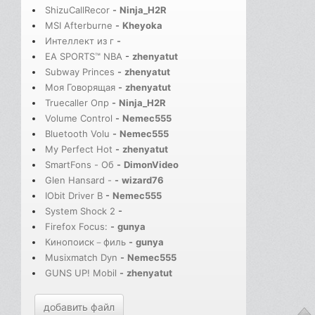
ShizuCallRecor
-
Ninja_H2R
MSI Afterburne
-
Kheyoka
Интеллект из г
-
EA SPORTS™ NBA
-
zhenyatut
Subway Princes
-
zhenyatut
Моя Говорящая
-
zhenyatut
Truecaller Опр
-
Ninja_H2R
Volume Control
-
Nemec555
Bluetooth Volu
-
Nemec555
My Perfect Hot
-
zhenyatut
SmartFons - Об
-
DimonVideo
Glen Hansard -
-
wizard76
IObit Driver B
-
Nemec555
System Shock 2
-
Firefox Focus:
-
gunya
Кинопоиск－филь
-
gunya
Musixmatch Dyn
-
Nemec555
GUNS UP! Mobil
-
zhenyatut
добавить файл