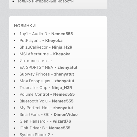
Только интересные новости
НОВИНКИ
1by1 - Audio D
-
Nemec555
PotPlayer...
-
Kheyoka
ShizuCallRecor
-
Ninja_H2R
MSI Afterburne
-
Kheyoka
Интеллект из г
-
EA SPORTS™ NBA
-
zhenyatut
Subway Princes
-
zhenyatut
Моя Говорящая
-
zhenyatut
Truecaller Опр
-
Ninja_H2R
Volume Control
-
Nemec555
Bluetooth Volu
-
Nemec555
My Perfect Hot
-
zhenyatut
SmartFons - Об
-
DimonVideo
Glen Hansard -
-
wizard76
IObit Driver B
-
Nemec555
System Shock 2
-