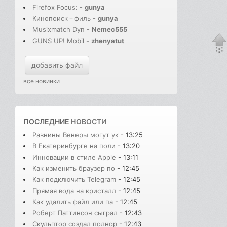
Firefox Focus:
-
gunya
Кинопоиск－филь
-
gunya
Musixmatch Dyn
-
Nemec555
GUNS UP! Mobil
-
zhenyatut
добавить файл
все новинки
ПОСЛЕДНИЕ
НОВОСТИ
Равнины Венеры могут ук
- 13:25
В Екатеринбурге на поли
- 13:20
Инновации в стиле Apple
- 13:11
Как изменить браузер по
- 12:45
Как подключить Telegram
- 12:45
Прямая вода на кристалл
- 12:45
Как удалить файл или па
- 12:45
Роберт Паттинсон сыграл
- 12:43
Скульптор создал полнор
- 12:43