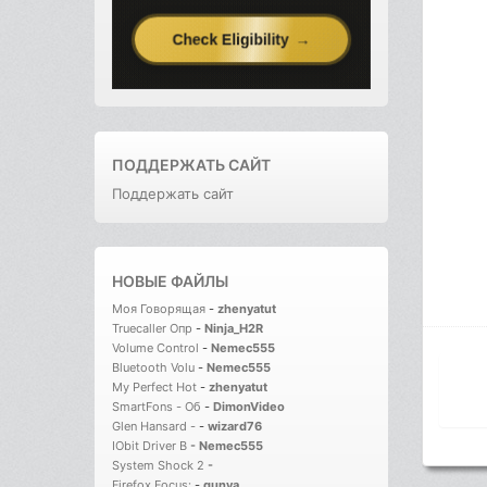
ПОДДЕРЖАТЬ САЙТ
Поддержать сайт
НОВЫЕ ФАЙЛЫ
Моя Говорящая
-
zhenyatut
Truecaller Опр
-
Ninja_H2R
Volume Control
-
Nemec555
Bluetooth Volu
-
Nemec555
My Perfect Hot
-
zhenyatut
SmartFons - Об
-
DimonVideo
Glen Hansard -
-
wizard76
IObit Driver B
-
Nemec555
System Shock 2
-
Firefox Focus:
-
gunya