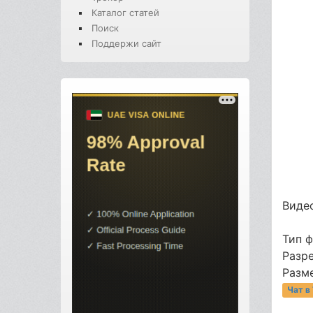
Каталог статей
Поиск
Поддержи сайт
Видео
Тип 
Разре
Разме
Чат в