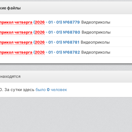
жие файлы
прикол
четверга
(
2026
- 01 - 01) №68779
Видеоприколы
прикол
четверга
(
2026
- 01 - 01) №68780
Видеоприколы
прикол
четверга
(
2026
- 01 - 01) №68781
Видеоприколы
прикол
четверга
(
2026
- 01 - 01) №68782
Видеоприколы
 находятся
0. За сутки здесь
было
0
человек