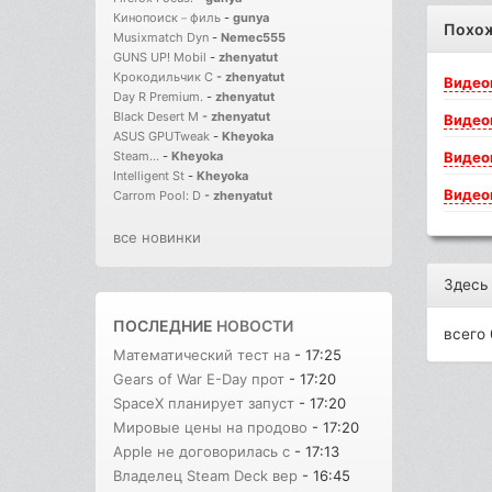
Кинопоиск－филь
-
gunya
Похо
Musixmatch Dyn
-
Nemec555
GUNS UP! Mobil
-
zhenyatut
Крокодильчик С
-
zhenyatut
Видео
Day R Premium.
-
zhenyatut
Black Desert M
-
zhenyatut
Видео
ASUS GPUTweak
-
Kheyoka
Видео
Steam...
-
Kheyoka
Intelligent St
-
Kheyoka
Видео
Carrom Pool: D
-
zhenyatut
все новинки
Здесь
ПОСЛЕДНИЕ
НОВОСТИ
всего 
Математический тест на
- 17:25
Gears of War E-Day прот
- 17:20
SpaceX планирует запуст
- 17:20
Мировые цены на продово
- 17:20
Apple не договорилась с
- 17:13
Владелец Steam Deck вер
- 16:45