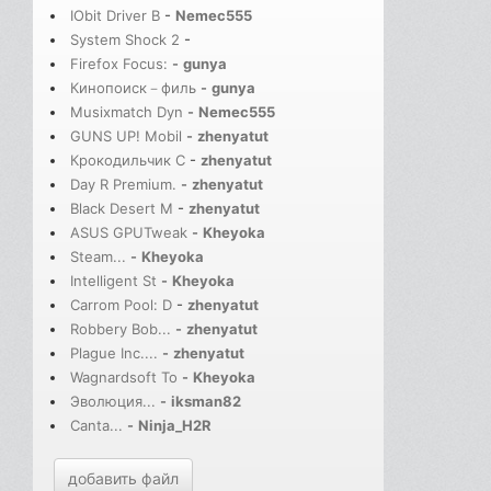
IObit Driver B
-
Nemec555
System Shock 2
-
Firefox Focus:
-
gunya
Кинопоиск－филь
-
gunya
Musixmatch Dyn
-
Nemec555
GUNS UP! Mobil
-
zhenyatut
Крокодильчик С
-
zhenyatut
Day R Premium.
-
zhenyatut
Black Desert M
-
zhenyatut
ASUS GPUTweak
-
Kheyoka
Steam...
-
Kheyoka
Intelligent St
-
Kheyoka
Carrom Pool: D
-
zhenyatut
Robbery Bob...
-
zhenyatut
Plague Inc....
-
zhenyatut
Wagnardsoft To
-
Kheyoka
Эволюция...
-
iksman82
Canta...
-
Ninja_H2R
добавить файл