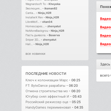
Wagnardsoft To
-
Kheyoka
Похо
Эволюция...
-
iksman82
Canta...
-
Ninja_H2R
InstallerX Rev
-
Ninja_H2R
Видео
LibreWolf...
-
vitan04
Homescapes...
-
zhenyatut
Видео
NoMoreBackgrou
-
Ninja_H2R
Видео
Пасть дьявола.
-
Boserva
Sniper 3D...
-
zhenyatut
Видео
Hail...
-
Ninja_H2R
все новинки
Здесь
ПОСЛЕДНИЕ
НОВОСТИ
всего 
Ключ к колонизации Марс
- 06:25
FT: ByteDance разрабаты
- 06:20
Отмена строительства мо
- 06:20
Ютубер снял эффектный И
- 05:43
Российский режиссер оце
- 05:25
HandyGames переименовал
- 04:35