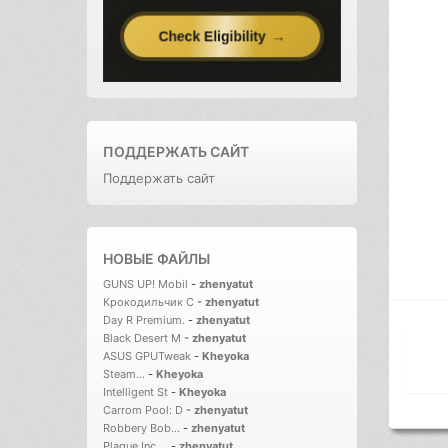
ПОДДЕРЖАТЬ САЙТ
Поддержать сайт
НОВЫЕ ФАЙЛЫ
GUNS UP! Mobil
-
zhenyatut
Крокодильчик С
-
zhenyatut
Day R Premium.
-
zhenyatut
Black Desert M
-
zhenyatut
ASUS GPUTweak
-
Kheyoka
Steam...
-
Kheyoka
Intelligent St
-
Kheyoka
Carrom Pool: D
-
zhenyatut
Robbery Bob...
-
zhenyatut
Plague Inc....
-
zhenyatut