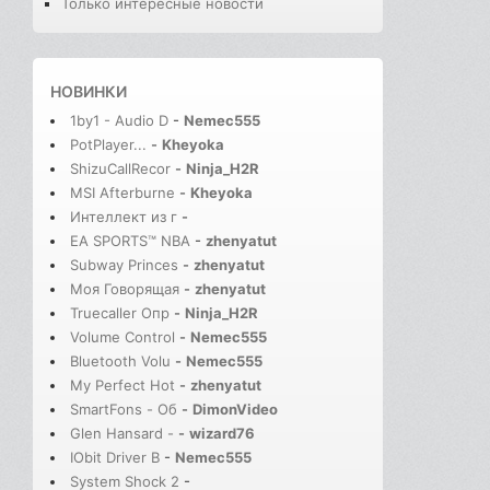
Только интересные новости
НОВИНКИ
1by1 - Audio D
-
Nemec555
PotPlayer...
-
Kheyoka
ShizuCallRecor
-
Ninja_H2R
MSI Afterburne
-
Kheyoka
Интеллект из г
-
EA SPORTS™ NBA
-
zhenyatut
Subway Princes
-
zhenyatut
Моя Говорящая
-
zhenyatut
Truecaller Опр
-
Ninja_H2R
Volume Control
-
Nemec555
Bluetooth Volu
-
Nemec555
My Perfect Hot
-
zhenyatut
SmartFons - Об
-
DimonVideo
Glen Hansard -
-
wizard76
IObit Driver B
-
Nemec555
System Shock 2
-