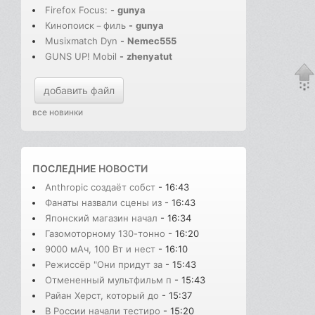
Firefox Focus:
-
gunya
Кинопоиск－филь
-
gunya
Musixmatch Dyn
-
Nemec555
GUNS UP! Mobil
-
zhenyatut
добавить файл
все новинки
ПОСЛЕДНИЕ
НОВОСТИ
Anthropic создаёт собст
- 16:43
Фанаты назвали сцены из
- 16:43
Японский магазин начал
- 16:34
Газомоторному 130-тонно
- 16:20
9000 мАч, 100 Вт и нест
- 16:10
Режиссёр "Они придут за
- 15:43
Отмененный мультфильм п
- 15:43
Райан Херст, который до
- 15:37
В России начали тестиро
- 15:20