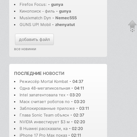
Firefox Focus:
-
gunya
Кинопоиск－филь
-
gunya
Musixmatch Dyn
-
Nemec555
GUNS UP! Mobil
-
zhenyatut
добавить файл
все новинки
ПОСЛЕДНИЕ
НОВОСТИ
Режиссёр Mortal Kombat
- 04:37
Одна 48-мегапиксельная
- 04:11
Intel запатентовала тех
- 03:20
Маск считает роботов по
- 03:20
Заблокированные приложе
- 03:11
Глава Sonic Team объясн
- 02:37
NVIDIA инвестирует $3 м
- 02:20
В Huawei рассказали, ка
- 02:20
iPhone 17 Pro Max показ
- 02:11