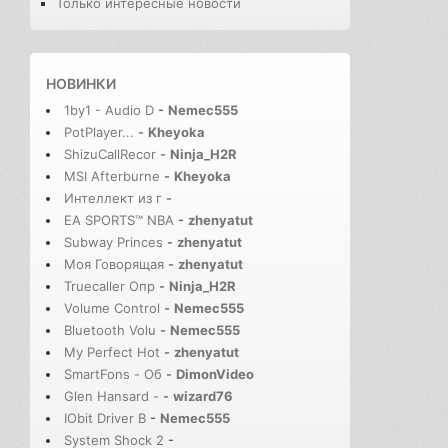
Только интересные новости
НОВИНКИ
1by1 - Audio D
-
Nemec555
PotPlayer...
-
Kheyoka
ShizuCallRecor
-
Ninja_H2R
MSI Afterburne
-
Kheyoka
Интеллект из г
-
EA SPORTS™ NBA
-
zhenyatut
Subway Princes
-
zhenyatut
Моя Говорящая
-
zhenyatut
Truecaller Опр
-
Ninja_H2R
Volume Control
-
Nemec555
Bluetooth Volu
-
Nemec555
My Perfect Hot
-
zhenyatut
SmartFons - Об
-
DimonVideo
Glen Hansard -
-
wizard76
IObit Driver B
-
Nemec555
System Shock 2
-