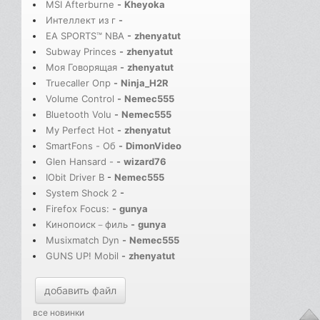
MSI Afterburne
-
Kheyoka
Интеллект из г
-
EA SPORTS™ NBA
-
zhenyatut
Subway Princes
-
zhenyatut
Моя Говорящая
-
zhenyatut
Truecaller Опр
-
Ninja_H2R
Volume Control
-
Nemec555
Bluetooth Volu
-
Nemec555
My Perfect Hot
-
zhenyatut
SmartFons - Об
-
DimonVideo
Glen Hansard -
-
wizard76
IObit Driver B
-
Nemec555
System Shock 2
-
Firefox Focus:
-
gunya
Кинопоиск－филь
-
gunya
Musixmatch Dyn
-
Nemec555
GUNS UP! Mobil
-
zhenyatut
добавить файл
все новинки