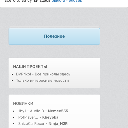
всего 0. За сутки здесь
было
0
человек
Полезное
НАШИ ПРОЕКТЫ
DVPrikol - Все приколы здесь
Только интересные новости
НОВИНКИ
1by1 - Audio D
-
Nemec555
PotPlayer...
-
Kheyoka
ShizuCallRecor
-
Ninja_H2R