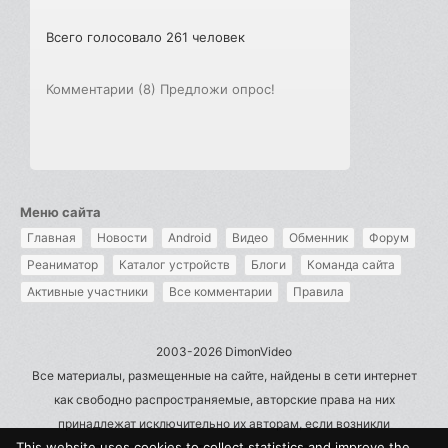
Всего голосовало 261 человек
Комментарии (8)
Предложи опрос!
Меню сайта
Главная
Новости
Android
Видео
Обменник
Форум
Реаниматор
Каталог устройств
Блоги
Команда сайта
Активные участники
Все комментарии
Правила
2003-2026 DimonVideo
Все материалы, размещенные на сайте, найдены в сети интернет
как свободно распространяемые, авторские права на них
принадлежат исключительно их авторам, если возникли
This website uses cookies to collect statistics and improve the
претензии - пишите на admin@dimonvideo.ru