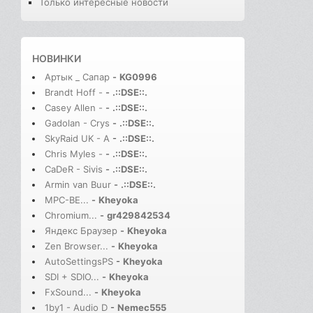
Только интересные новости
НОВИНКИ
Артык _ Сапар
-
KG0996
Brandt Hoff -
-
.::DSE::.
Casey Allen -
-
.::DSE::.
Gadolan - Crys
-
.::DSE::.
SkyRaid UK - A
-
.::DSE::.
Chris Myles -
-
.::DSE::.
CaDeR - Sivis
-
.::DSE::.
Armin van Buur
-
.::DSE::.
MPC-BE...
-
Kheyoka
Chromium...
-
gr429842534
Яндекс Браузер
-
Kheyoka
Zen Browser...
-
Kheyoka
AutoSettingsPS
-
Kheyoka
SDI + SDIO...
-
Kheyoka
FxSound...
-
Kheyoka
1by1 - Audio D
-
Nemec555