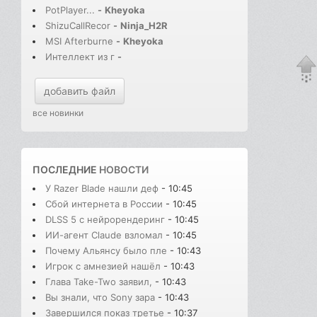
PotPlayer...
-
Kheyoka
ShizuCallRecor
-
Ninja_H2R
MSI Afterburne
-
Kheyoka
Интеллект из г
-
добавить файл
все новинки
ПОСЛЕДНИЕ
НОВОСТИ
У Razer Blade нашли деф
- 10:45
Сбой интернета в России
- 10:45
DLSS 5 с нейрорендеринг
- 10:45
ИИ-агент Claude взломал
- 10:45
Почему Альянсу было пле
- 10:43
Игрок с амнезией нашёл
- 10:43
Глава Take-Two заявил,
- 10:43
Вы знали, что Sony зара
- 10:43
Завершился показ третье
- 10:37