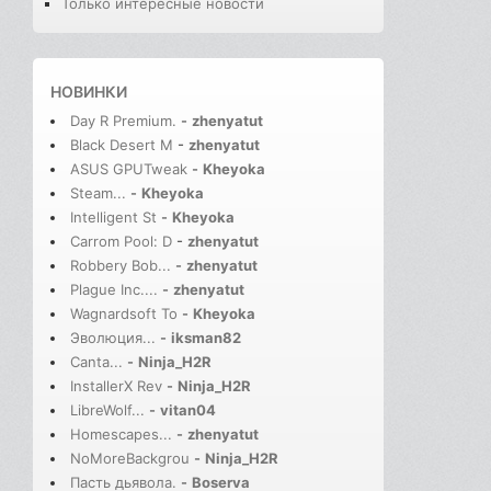
Только интересные новости
НОВИНКИ
Day R Premium.
-
zhenyatut
Black Desert M
-
zhenyatut
ASUS GPUTweak
-
Kheyoka
Steam...
-
Kheyoka
Intelligent St
-
Kheyoka
Carrom Pool: D
-
zhenyatut
Robbery Bob...
-
zhenyatut
Plague Inc....
-
zhenyatut
Wagnardsoft To
-
Kheyoka
Эволюция...
-
iksman82
Canta...
-
Ninja_H2R
InstallerX Rev
-
Ninja_H2R
LibreWolf...
-
vitan04
Homescapes...
-
zhenyatut
NoMoreBackgrou
-
Ninja_H2R
Пасть дьявола.
-
Boserva