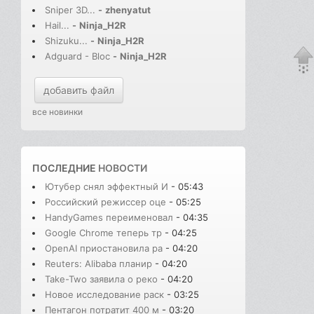
Sniper 3D...
-
zhenyatut
Hail...
-
Ninja_H2R
Shizuku...
-
Ninja_H2R
Adguard - Bloc
-
Ninja_H2R
добавить файл
все новинки
ПОСЛЕДНИЕ
НОВОСТИ
Ютубер снял эффектный И
- 05:43
Российский режиссер оце
- 05:25
HandyGames переименовал
- 04:35
Google Chrome теперь тр
- 04:25
OpenAI приостановила ра
- 04:20
Reuters: Alibaba планир
- 04:20
Take-Two заявила о реко
- 04:20
Новое исследование раск
- 03:25
Пентагон потратит 400 м
- 03:20