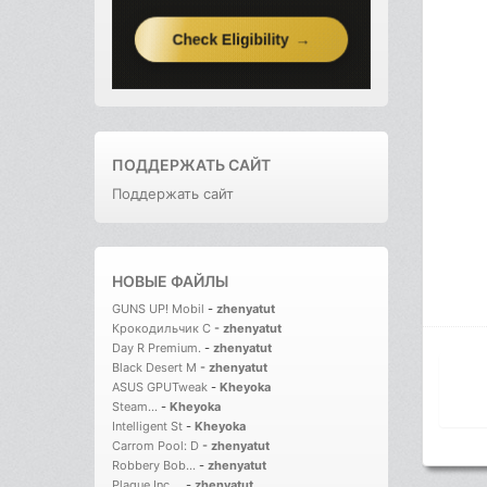
ПОДДЕРЖАТЬ САЙТ
Поддержать сайт
НОВЫЕ ФАЙЛЫ
GUNS UP! Mobil
-
zhenyatut
Крокодильчик С
-
zhenyatut
Day R Premium.
-
zhenyatut
Black Desert M
-
zhenyatut
ASUS GPUTweak
-
Kheyoka
Steam...
-
Kheyoka
Intelligent St
-
Kheyoka
Carrom Pool: D
-
zhenyatut
Robbery Bob...
-
zhenyatut
Plague Inc....
-
zhenyatut