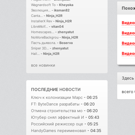
Wagnardsoft To
-
Kheyoka
Похо
Эволюция...
-
iksman82
Canta...
-
Ninja_H2R
InstallerX Rev
-
Ninja_H2R
Видео
LibreWolf...
-
vitan04
Homescapes...
-
zhenyatut
Видео
NoMoreBackgrou
-
Ninja_H2R
Видео
Пасть дьявола.
-
Boserva
Sniper 3D...
-
zhenyatut
Видео
Hail...
-
Ninja_H2R
все новинки
Здесь
ПОСЛЕДНИЕ
НОВОСТИ
всего 
Ключ к колонизации Марс
- 06:25
FT: ByteDance разрабаты
- 06:20
Отмена строительства мо
- 06:20
Ютубер снял эффектный И
- 05:43
Российский режиссер оце
- 05:25
HandyGames переименовал
- 04:35