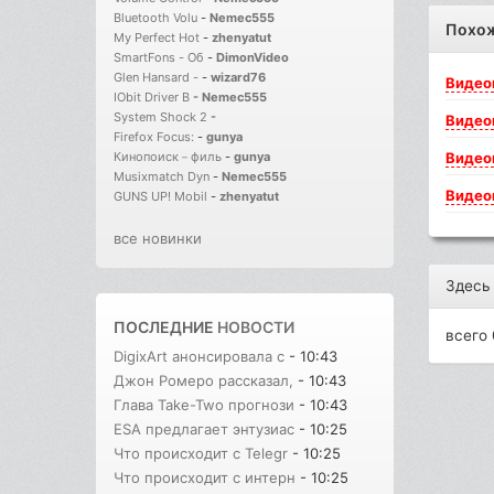
Bluetooth Volu
-
Nemec555
Похо
My Perfect Hot
-
zhenyatut
SmartFons - Об
-
DimonVideo
Glen Hansard -
-
wizard76
Видео
IObit Driver B
-
Nemec555
System Shock 2
-
Видео
Firefox Focus:
-
gunya
Видео
Кинопоиск－филь
-
gunya
Musixmatch Dyn
-
Nemec555
Видео
GUNS UP! Mobil
-
zhenyatut
все новинки
Здесь
ПОСЛЕДНИЕ
НОВОСТИ
всего 
DigixArt анонсировала с
- 10:43
Джон Ромеро рассказал,
- 10:43
Глава Take-Two прогнози
- 10:43
ESA предлагает энтузиас
- 10:25
Что происходит с Telegr
- 10:25
Что происходит с интерн
- 10:25