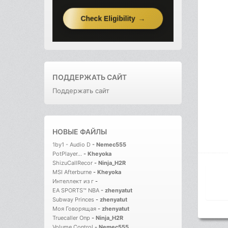
ПОДДЕРЖАТЬ САЙТ
Поддержать сайт
НОВЫЕ ФАЙЛЫ
1by1 - Audio D
-
Nemec555
PotPlayer...
-
Kheyoka
ShizuCallRecor
-
Ninja_H2R
MSI Afterburne
-
Kheyoka
Интеллект из г
-
EA SPORTS™ NBA
-
zhenyatut
Subway Princes
-
zhenyatut
Моя Говорящая
-
zhenyatut
Truecaller Опр
-
Ninja_H2R
Volume Control
-
Nemec555