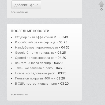
добавить файл
все новинки
ПОСЛЕДНИЕ
НОВОСТИ
Ютубер снял эффектный И
- 05:43
Российский режиссер оце
- 05:25
HandyGames переименовал
- 04:35
Google Chrome теперь тр
- 04:25
OpenAI приостановила ра
- 04:20
Reuters: Alibaba планир
- 04:20
Take-Two заявила о реко
- 04:20
Новое исследование раск
- 03:25
Пентагон потратит 400 м
- 03:20
В США протестующие прин
- 03:20
все новости