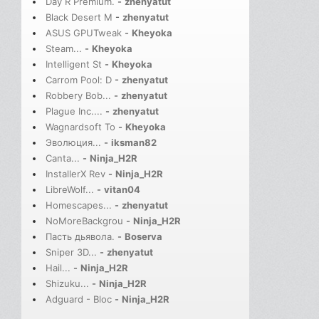
Day R Premium.
-
zhenyatut
Black Desert M
-
zhenyatut
ASUS GPUTweak
-
Kheyoka
Steam...
-
Kheyoka
Intelligent St
-
Kheyoka
Carrom Pool: D
-
zhenyatut
Robbery Bob...
-
zhenyatut
Plague Inc....
-
zhenyatut
Wagnardsoft To
-
Kheyoka
Эволюция...
-
iksman82
Canta...
-
Ninja_H2R
InstallerX Rev
-
Ninja_H2R
LibreWolf...
-
vitan04
Homescapes...
-
zhenyatut
NoMoreBackgrou
-
Ninja_H2R
Пасть дьявола.
-
Boserva
Sniper 3D...
-
zhenyatut
Hail...
-
Ninja_H2R
Shizuku...
-
Ninja_H2R
Adguard - Bloc
-
Ninja_H2R