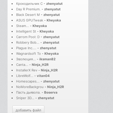
Крокодильчик С
-
zhenyatut
Day R Premium.
-
zhenyatut
Black Desert M
-
zhenyatut
ASUS GPUTweak
-
Kheyoka
Steam...
-
Kheyoka
Intelligent St
-
Kheyoka
Carrom Pool: D
-
zhenyatut
Robbery Bob...
-
zhenyatut
Plague Inc....
-
zhenyatut
Wagnardsoft To
-
Kheyoka
Эволюция...
-
iksman82
Canta...
-
Ninja_H2R
InstallerX Rev
-
Ninja_H2R
LibreWolf...
-
vitan04
Homescapes...
-
zhenyatut
NoMoreBackgrou
-
Ninja_H2R
Пасть дьявола.
-
Boserva
Sniper 3D...
-
zhenyatut
добавить файл