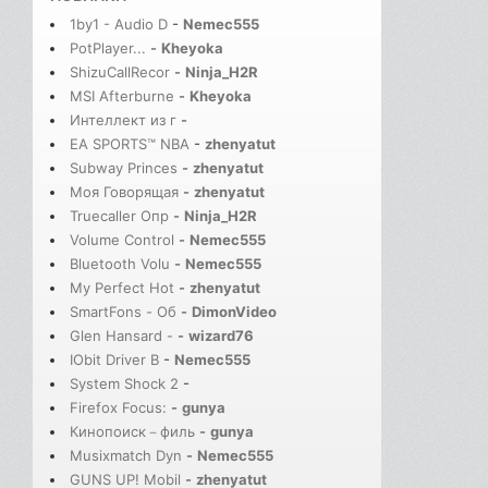
1by1 - Audio D
-
Nemec555
PotPlayer...
-
Kheyoka
ShizuCallRecor
-
Ninja_H2R
MSI Afterburne
-
Kheyoka
Интеллект из г
-
EA SPORTS™ NBA
-
zhenyatut
Subway Princes
-
zhenyatut
Моя Говорящая
-
zhenyatut
Truecaller Опр
-
Ninja_H2R
Volume Control
-
Nemec555
Bluetooth Volu
-
Nemec555
My Perfect Hot
-
zhenyatut
SmartFons - Об
-
DimonVideo
Glen Hansard -
-
wizard76
IObit Driver B
-
Nemec555
System Shock 2
-
Firefox Focus:
-
gunya
Кинопоиск－филь
-
gunya
Musixmatch Dyn
-
Nemec555
GUNS UP! Mobil
-
zhenyatut