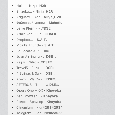
Hail...
-
Ninja_H2R
Shizuku...
-
Ninja_H2R
Adguard - Bloc
-
Ninja_H2R
Файловый менед
-
Muhoflu
Eelke Kleijn -
-
.::DSE::.
Armin van Buur
-
.::DSE::.
Dropbox...
-
S.A.T.
Mozilla Thunde
-
S.A.T.
Re:Locate & Ri
-
.::DSE::.
Juan Alminana
-
.::DSE::.
Paipy - Nitro
-
.::DSE::.
Travel5 - Futu
-
.::DSE::.
4 Strings & Su
-
.::DSE::.
Krevix - We Ca
-
.::DSE::.
AFTERUS x That
-
.::DSE::.
Opera One + GX
-
Kheyoka
Zen Browser...
-
Kheyoka
Яндекс Браузер
-
Kheyoka
Chromium...
-
gr429842534
Telegram + Por
-
Nemec555