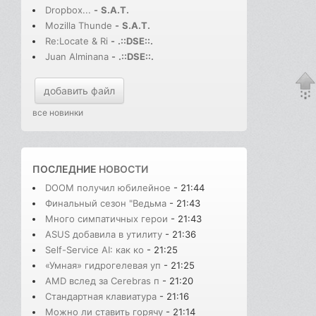
Dropbox...
-
S.A.T.
Mozilla Thunde
-
S.A.T.
Re:Locate & Ri
-
.::DSE::.
Juan Alminana
-
.::DSE::.
добавить файл
все новинки
ПОСЛЕДНИЕ
НОВОСТИ
DOOM получил юбилейное
- 21:44
Финальный сезон "Ведьма
- 21:43
Много симпатичных герои
- 21:43
ASUS добавила в утилиту
- 21:36
Self-Service AI: как ко
- 21:25
«Умная» гидрогелевая уп
- 21:25
AMD вслед за Cerebras п
- 21:20
Стандартная клавиатура
- 21:16
Можно ли ставить горячу
- 21:14