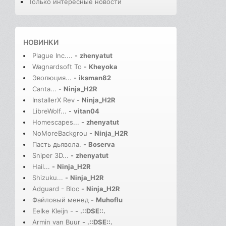
Только интересные новости
НОВИНКИ
Plague Inc....
-
zhenyatut
Wagnardsoft To
-
Kheyoka
Эволюция...
-
iksman82
Canta...
-
Ninja_H2R
InstallerX Rev
-
Ninja_H2R
LibreWolf...
-
vitan04
Homescapes...
-
zhenyatut
NoMoreBackgrou
-
Ninja_H2R
Пасть дьявола.
-
Boserva
Sniper 3D...
-
zhenyatut
Hail...
-
Ninja_H2R
Shizuku...
-
Ninja_H2R
Adguard - Bloc
-
Ninja_H2R
Файловый менед
-
Muhoflu
Eelke Kleijn -
-
.::DSE::.
Armin van Buur
-
.::DSE::.