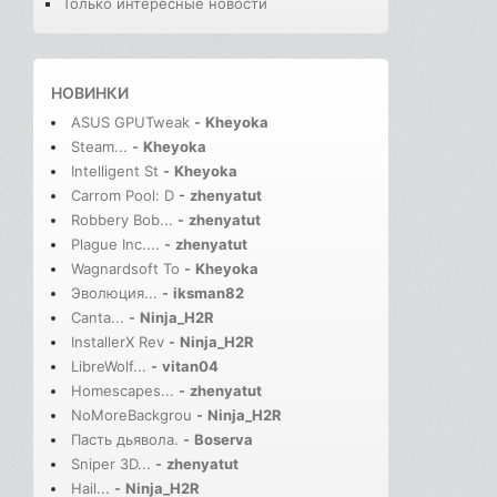
Только интересные новости
НОВИНКИ
ASUS GPUTweak
-
Kheyoka
Steam...
-
Kheyoka
Intelligent St
-
Kheyoka
Carrom Pool: D
-
zhenyatut
Robbery Bob...
-
zhenyatut
Plague Inc....
-
zhenyatut
Wagnardsoft To
-
Kheyoka
Эволюция...
-
iksman82
Canta...
-
Ninja_H2R
InstallerX Rev
-
Ninja_H2R
LibreWolf...
-
vitan04
Homescapes...
-
zhenyatut
NoMoreBackgrou
-
Ninja_H2R
Пасть дьявола.
-
Boserva
Sniper 3D...
-
zhenyatut
Hail...
-
Ninja_H2R