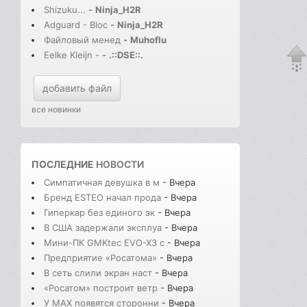
Shizuku...
-
Ninja_H2R
Adguard - Bloc
-
Ninja_H2R
Файловый менед
-
Muhoflu
Eelke Kleijn -
-
.::DSE::.
добавить файл
все новинки
ПОСЛЕДНИЕ
НОВОСТИ
Симпатичная девушка в м
- Вчера
Бренд ESTEO начал прода
- Вчера
Гиперкар без единого эк
- Вчера
В США задержали эксплуа
- Вчера
Мини-ПК GMKtec EVO-X3 с
- Вчера
Предприятие «Росатома»
- Вчера
В сеть слили экран наст
- Вчера
«Росатом» построит ветр
- Вчера
У MAX появятся сторонни
- Вчера