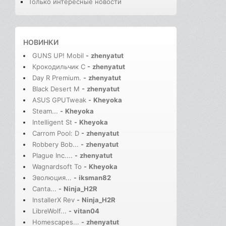
Только интересные новости
НОВИНКИ
GUNS UP! Mobil
-
zhenyatut
Крокодильчик С
-
zhenyatut
Day R Premium.
-
zhenyatut
Black Desert M
-
zhenyatut
ASUS GPUTweak
-
Kheyoka
Steam...
-
Kheyoka
Intelligent St
-
Kheyoka
Carrom Pool: D
-
zhenyatut
Robbery Bob...
-
zhenyatut
Plague Inc....
-
zhenyatut
Wagnardsoft To
-
Kheyoka
Эволюция...
-
iksman82
Canta...
-
Ninja_H2R
InstallerX Rev
-
Ninja_H2R
LibreWolf...
-
vitan04
Homescapes...
-
zhenyatut