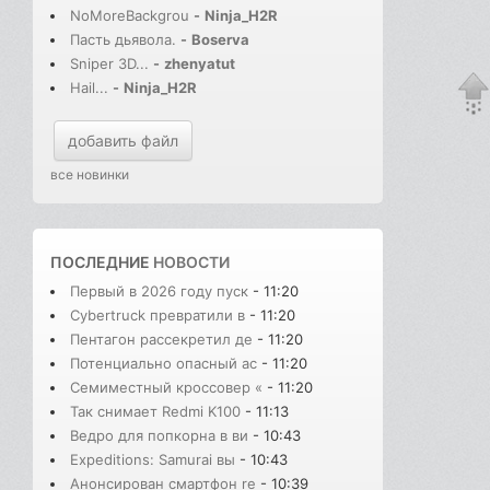
NoMoreBackgrou
-
Ninja_H2R
Пасть дьявола.
-
Boserva
Sniper 3D...
-
zhenyatut
Hail...
-
Ninja_H2R
добавить файл
все новинки
ПОСЛЕДНИЕ
НОВОСТИ
Первый в 2026 году пуск
- 11:20
Cybertruck превратили в
- 11:20
Пентагон рассекретил де
- 11:20
Потенциально опасный ас
- 11:20
Семиместный кроссовер «
- 11:20
Так снимает Redmi K100
- 11:13
Ведро для попкорна в ви
- 10:43
Expeditions: Samurai вы
- 10:43
Анонсирован смартфон re
- 10:39