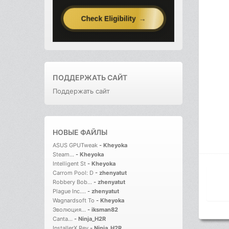
ПОДДЕРЖАТЬ САЙТ
Поддержать сайт
НОВЫЕ ФАЙЛЫ
ASUS GPUTweak
-
Kheyoka
Steam...
-
Kheyoka
Intelligent St
-
Kheyoka
Carrom Pool: D
-
zhenyatut
Robbery Bob...
-
zhenyatut
Plague Inc....
-
zhenyatut
Wagnardsoft To
-
Kheyoka
Эволюция...
-
iksman82
Canta...
-
Ninja_H2R
InstallerX Rev
-
Ninja_H2R