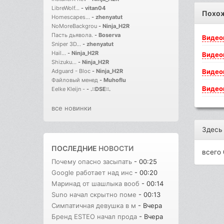
LibreWolf...
-
vitan04
Похо
Homescapes...
-
zhenyatut
NoMoreBackgrou
-
Ninja_H2R
Пасть дьявола.
-
Boserva
Видео
Sniper 3D...
-
zhenyatut
Hail...
-
Ninja_H2R
Видео
Shizuku...
-
Ninja_H2R
Видео
Adguard - Bloc
-
Ninja_H2R
Файловый менед
-
Muhoflu
Видео
Eelke Kleijn -
-
.::DSE::.
все новинки
Здесь
ПОСЛЕДНИЕ
НОВОСТИ
всего 
Почему опасно засыпать
- 00:25
Google работает над инс
- 00:20
Маринад от шашлыка вооб
- 00:14
Suno начал скрытно поме
- 00:13
Симпатичная девушка в м
- Вчера
Бренд ESTEO начал прода
- Вчера