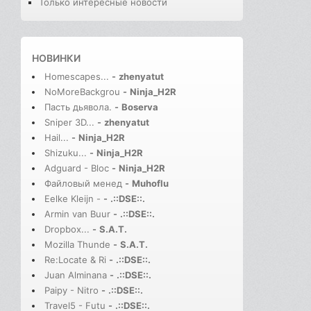
Только интересные новости
НОВИНКИ
Homescapes...
-
zhenyatut
NoMoreBackgrou
-
Ninja_H2R
Пасть дьявола.
-
Boserva
Sniper 3D...
-
zhenyatut
Hail...
-
Ninja_H2R
Shizuku...
-
Ninja_H2R
Adguard - Bloc
-
Ninja_H2R
Файловый менед
-
Muhoflu
Eelke Kleijn -
-
.::DSE::.
Armin van Buur
-
.::DSE::.
Dropbox...
-
S.A.T.
Mozilla Thunde
-
S.A.T.
Re:Locate & Ri
-
.::DSE::.
Juan Alminana
-
.::DSE::.
Paipy - Nitro
-
.::DSE::.
Travel5 - Futu
-
.::DSE::.