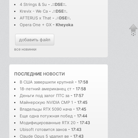
4 Strings & Su
-
.::DSE::.
Krevix - We Ca
-
.::DSE::.
AFTERUS x That
-
.::DSE::.
Opera One + GX
-
Kheyoka
добавить файл
все новинки
ПОСЛЕДНИЕ
НОВОСТИ
В США завершили крупней
- 17:58
18-летний американец ст
- 17:58
Деньги под залог ПТС за
- 17:57
Майнерскую NVIDIA CMP 1
- 17:45
Владельцы RTX 5090 нача
- 17:45
Еще одна потужная побед
- 17:44
Модифицированные RTX 20
- 17:43
Ubisoft готовится занов
- 17:43
Claude Opus 5 удалил ве
- 17:43