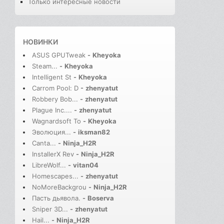
Только интересные новости
НОВИНКИ
ASUS GPUTweak
-
Kheyoka
Steam...
-
Kheyoka
Intelligent St
-
Kheyoka
Carrom Pool: D
-
zhenyatut
Robbery Bob...
-
zhenyatut
Plague Inc....
-
zhenyatut
Wagnardsoft To
-
Kheyoka
Эволюция...
-
iksman82
Canta...
-
Ninja_H2R
InstallerX Rev
-
Ninja_H2R
LibreWolf...
-
vitan04
Homescapes...
-
zhenyatut
NoMoreBackgrou
-
Ninja_H2R
Пасть дьявола.
-
Boserva
Sniper 3D...
-
zhenyatut
Hail...
-
Ninja_H2R