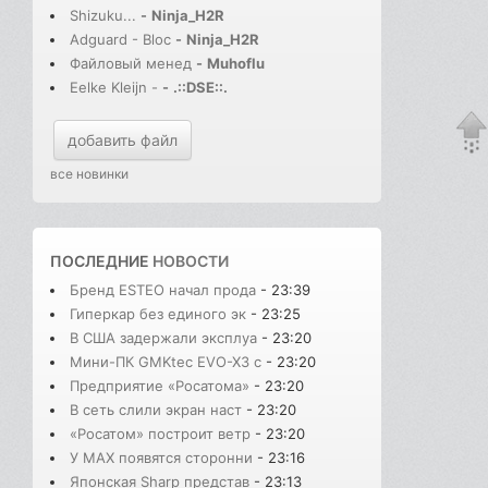
Shizuku...
-
Ninja_H2R
Adguard - Bloc
-
Ninja_H2R
Файловый менед
-
Muhoflu
Eelke Kleijn -
-
.::DSE::.
добавить файл
все новинки
ПОСЛЕДНИЕ
НОВОСТИ
Бренд ESTEO начал прода
- 23:39
Гиперкар без единого эк
- 23:25
В США задержали эксплуа
- 23:20
Мини-ПК GMKtec EVO-X3 с
- 23:20
Предприятие «Росатома»
- 23:20
В сеть слили экран наст
- 23:20
«Росатом» построит ветр
- 23:20
У MAX появятся сторонни
- 23:16
Японская Sharp представ
- 23:13