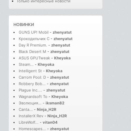
Только интересные новости
НОВИНКИ
GUNS UP! Mobil
-
zhenyatut
Крокодильчик С
-
zhenyatut
Day R Premium.
-
zhenyatut
Black Desert M
-
zhenyatut
ASUS GPUTweak
-
Kheyoka
Steam...
-
Kheyoka
Intelligent St
-
Kheyoka
Carrom Pool: D
-
zhenyatut
Robbery Bob...
-
zhenyatut
Plague Inc....
-
zhenyatut
Wagnardsoft To
-
Kheyoka
Эволюция...
-
iksman82
Canta...
-
Ninja_H2R
InstallerX Rev
-
Ninja_H2R
LibreWolf...
-
vitan04
Homescapes...
-
zhenyatut