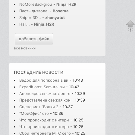
NoMoreBackgrou
-
Ninja_H2R
Пасть дьявола.
-
Boserva
Sniper 3D...
-
zhenyatut
Hail...
-
Ninja_H2R
добавить файл
все новинки
ПОСЛЕДНИЕ
НОВОСТИ
Ведро для попкорна в ви
- 10:43
Expeditions: Samurai вы
- 10:43
Анонсирован смартфон re
- 10:39
Представлена свежая кон
- 10:39
Сценарист "Вонки 2
- 10:37
"МойОфис" сто
- 10:36
Что происходит с интерн
- 10:25
Что происходит с интерн
- 10:25
Сбой интернета МТС сего
- 10:25